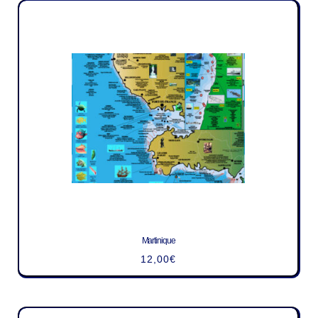
Martinique
12,00
€