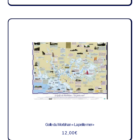
Golfe du Morbihan « La petite mer »
12,00
€