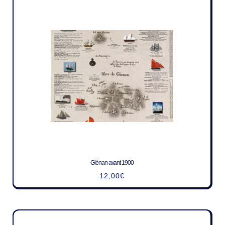
Glénan avant 1900
12,00
€