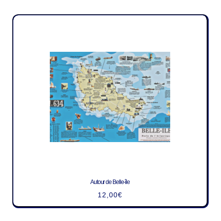
Autour de Belle-île
12,00
€