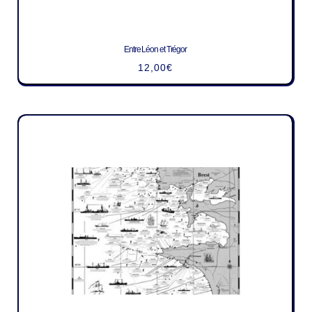
Entre Léon et Trégor
12,00
€