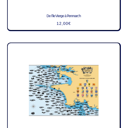
De l’île Vierge à Penmarc’h
12,00
€