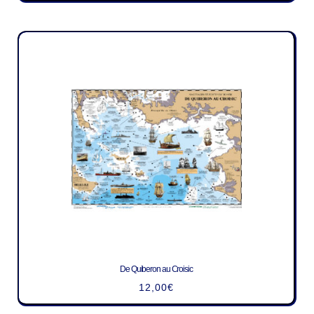
De Quiberon au Croisic
12,00
€