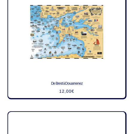
De Brest à Douarnenez
12,00
€