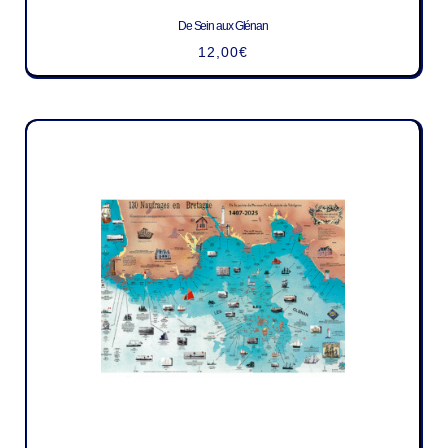
De Sein aux Glénan
12,00
€