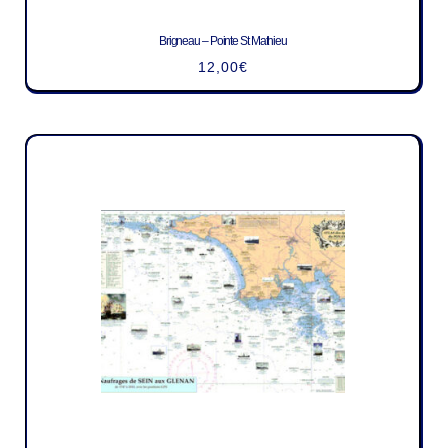
Brigneau – Pointe St Mathieu
12,00
€