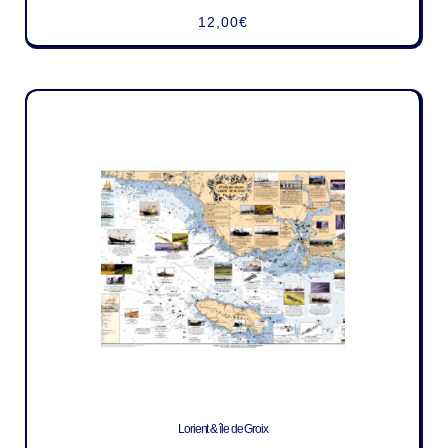
12,00
€
Lorient & île de Groix