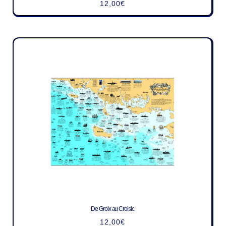
12,00
€
De Groix au Croisic
12,00
€