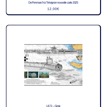
De Penmarc’h à Trévignon nouvelle carte 2025
12,00
€
U171 – Groix