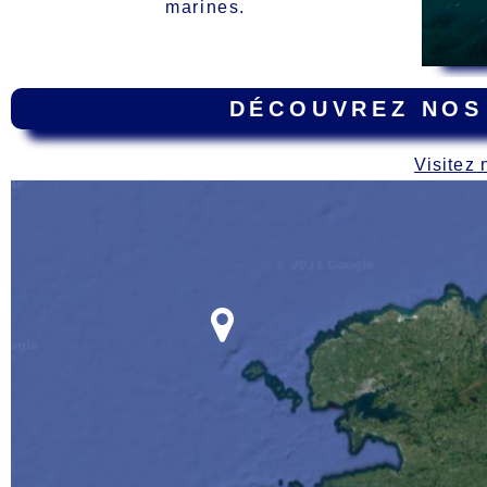
marines.
DÉCOUVREZ NOS
Visitez 
Carte
des épaves dur