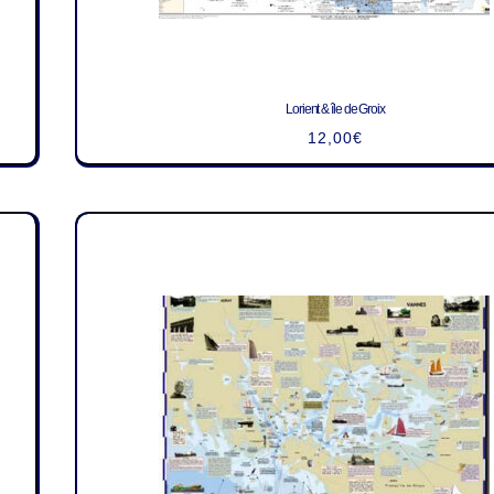
Lorient & île de Groix
12,00
€