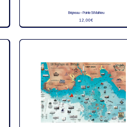
Brigneau – Pointe St Mathieu
12,00
€