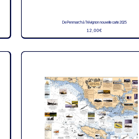
De Penmarc’h à Trévignon nouvelle carte 2025
12,00
€