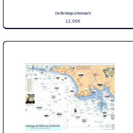
De l’île Vierge à Penmarc’h
12,00
€