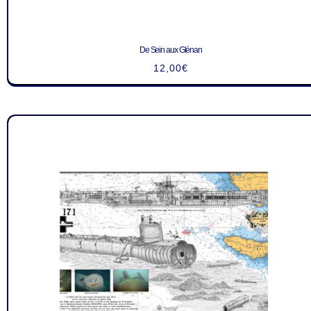
De Sein aux Glénan
12,00
€