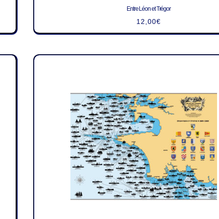
Entre Léon et Trégor
12,00
€