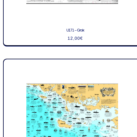
U171 – Groix
12,00
€