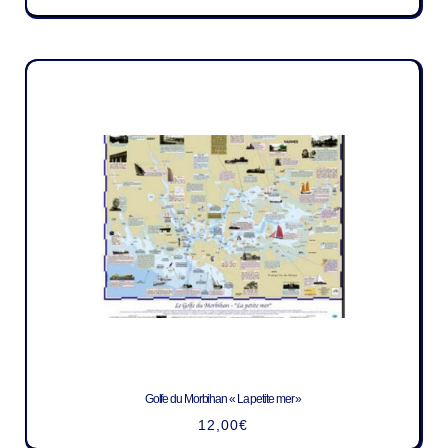
Golfe du Morbihan « La petite mer »
12,00
€