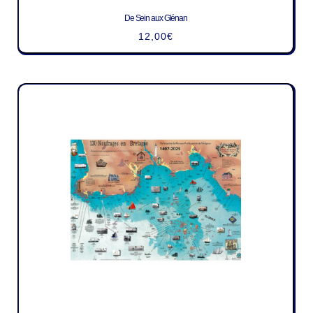
De Sein aux Glénan
12,00
€