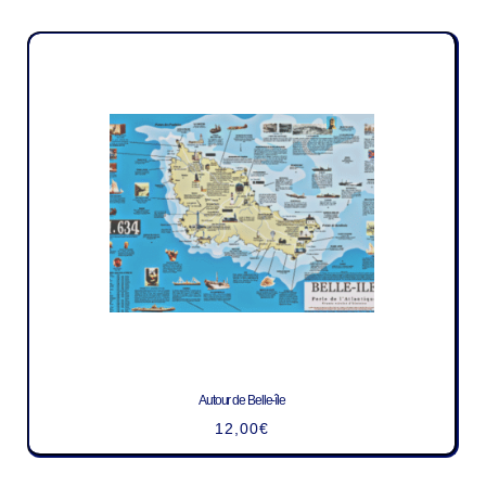
Autour de Belle-île
12,00
€