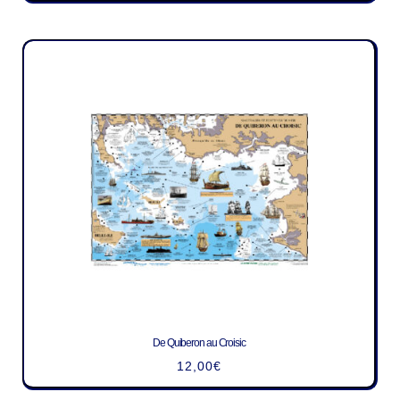
De Quiberon au Croisic
12,00
€