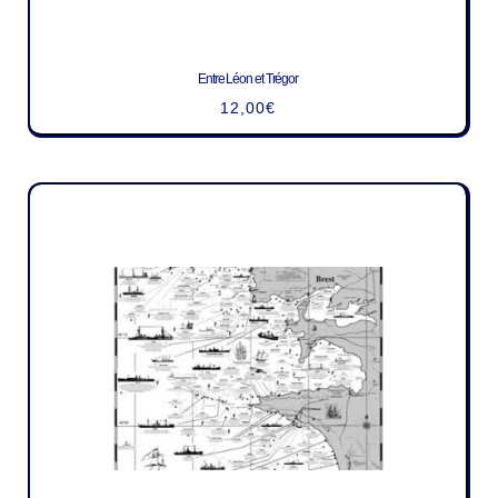
Entre Léon et Trégor
12,00
€