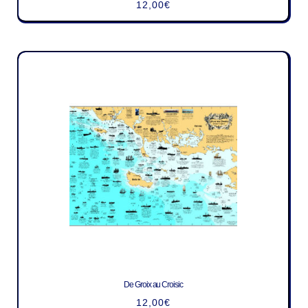
12,00
€
De Groix au Croisic
12,00
€