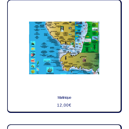
Martinique
12,00
€