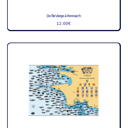
De l’île Vierge à Penmarc’h
12,00
€