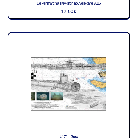
De Penmarc’h à Trévignon nouvelle carte 2025
12,00
€
U171 – Groix