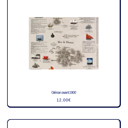
Glénan avant 1900
12,00
€