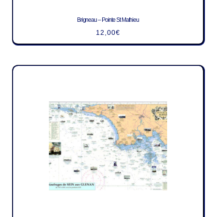
Brigneau – Pointe St Mathieu
12,00
€