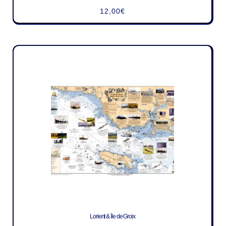
12,00
€
Lorient & île de Groix