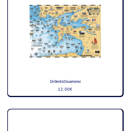
De Brest à Douarnenez
12,00
€