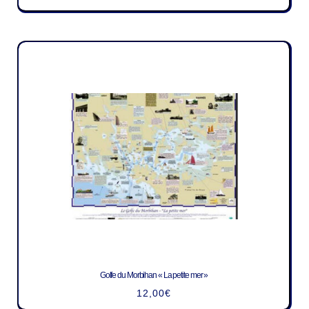
Golfe du Morbihan « La petite mer »
12,00
€