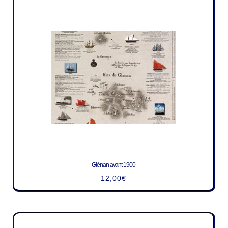
Glénan avant 1900
12,00
€