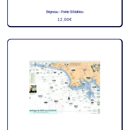
Brigneau – Pointe St Mathieu
12,00
€