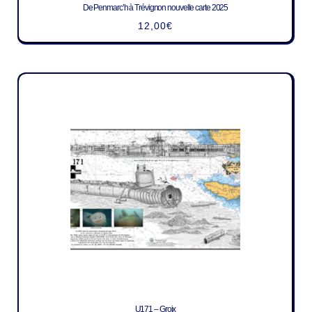
De Penmarc’h à Trévignon nouvelle carte 2025
12,00
€
U171 – Groix