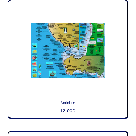
Martinique
12,00
€