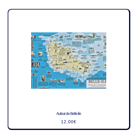
Autour de Belle-île
12,00
€