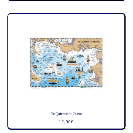
De Quiberon au Croisic
12,00
€