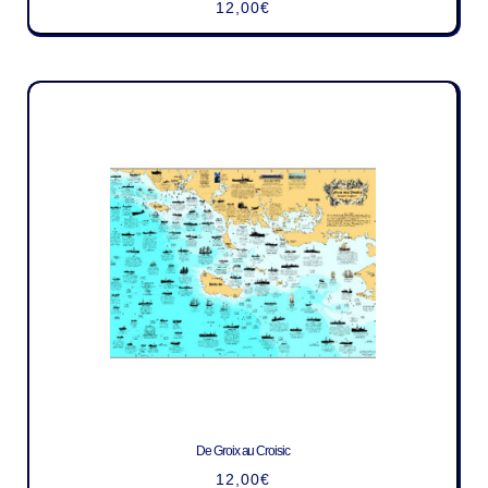
12,00
€
De Groix au Croisic
12,00
€