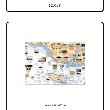
12,00
€
Lorient & île de Groix