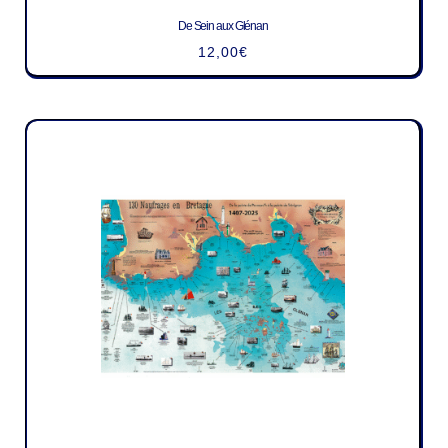
De Sein aux Glénan
12,00
€