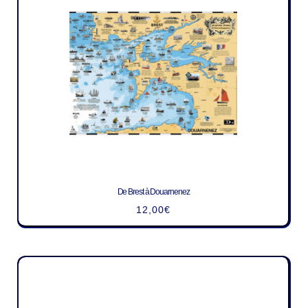
De Brest à Douarnenez
12,00
€