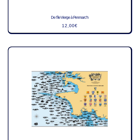
De l’île Vierge à Penmarc’h
12,00
€