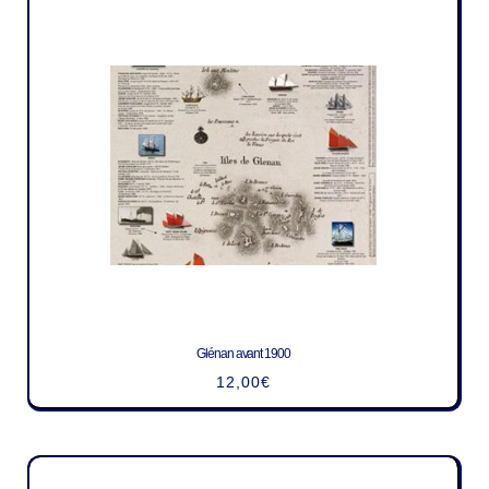
Glénan avant 1900
12,00
€