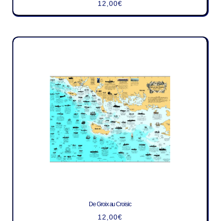
12,00
€
De Groix au Croisic
12,00
€