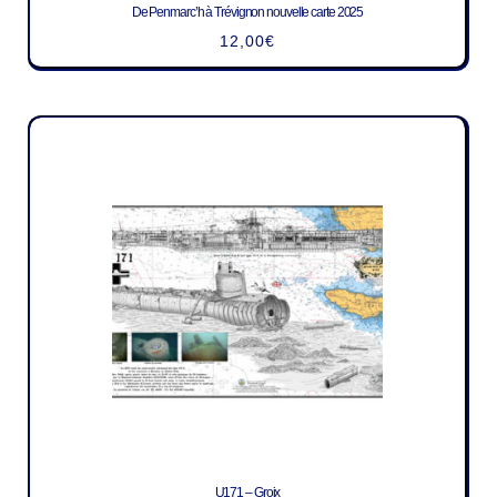
De Penmarc’h à Trévignon nouvelle carte 2025
12,00
€
U171 – Groix