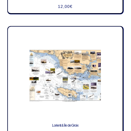
12,00
€
Lorient & île de Groix