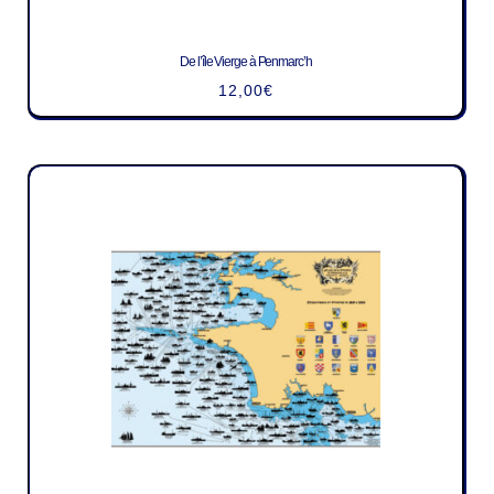
De l’île Vierge à Penmarc’h
12,00
€