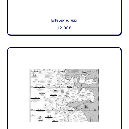
Entre Léon et Trégor
12,00
€