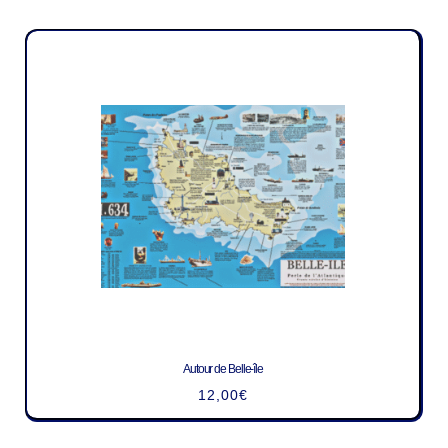
Autour de Belle-île
12,00
€