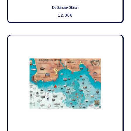
De Sein aux Glénan
12,00
€