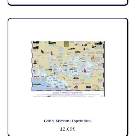
Golfe du Morbihan « La petite mer »
12,00
€