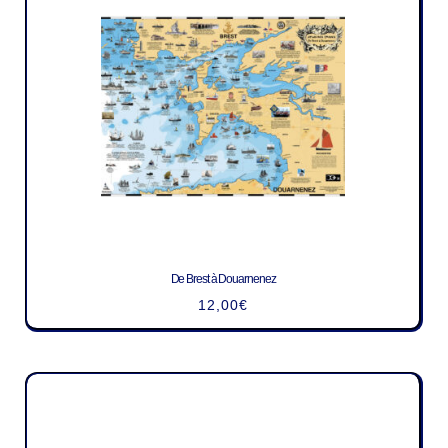
De Brest à Douarnenez
12,00
€