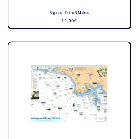
Brigneau – Pointe St Mathieu
12,00
€