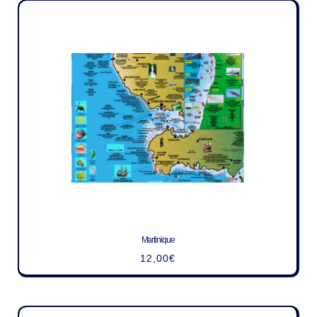
Martinique
12,00
€