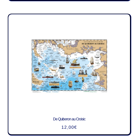
De Quiberon au Croisic
12,00
€