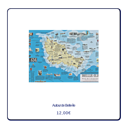
Autour de Belle-île
12,00
€