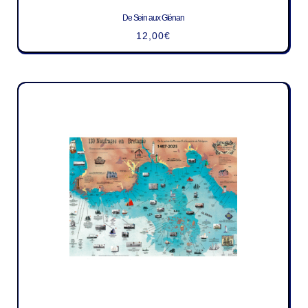
De Sein aux Glénan
12,00
€