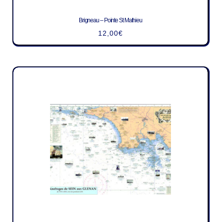
Brigneau – Pointe St Mathieu
12,00
€