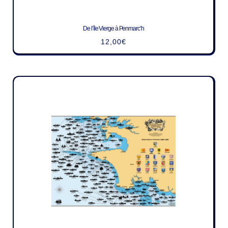
De l’île Vierge à Penmarc’h
12,00
€