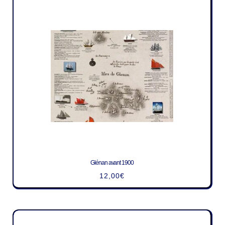
Glénan avant 1900
12,00
€