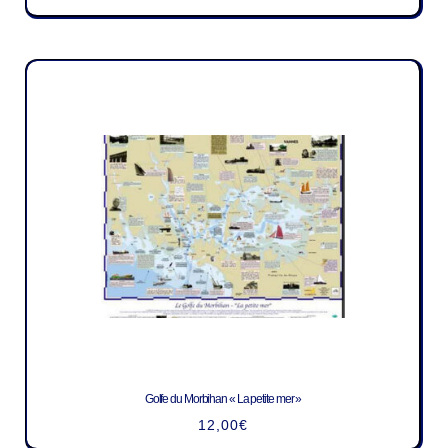
Golfe du Morbihan « La petite mer »
12,00
€