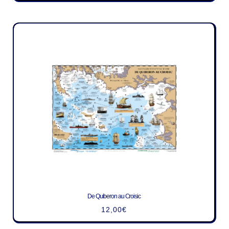
De Quiberon au Croisic
12,00
€