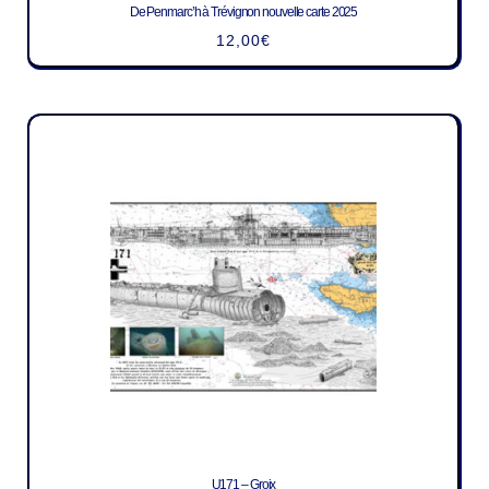
De Penmarc’h à Trévignon nouvelle carte 2025
12,00
€
U171 – Groix