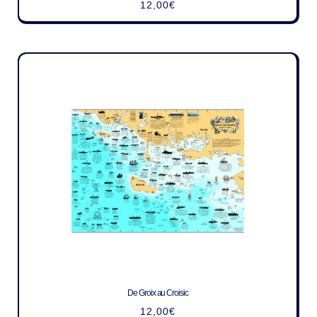
12,00
€
De Groix au Croisic
12,00
€