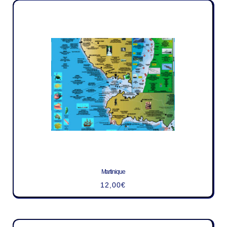
Martinique
12,00
€