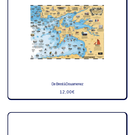
De Brest à Douarnenez
12,00
€