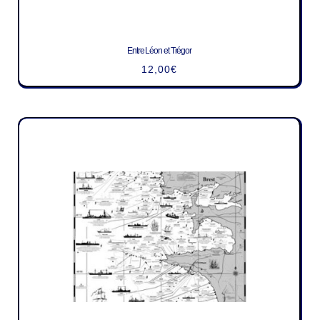
Entre Léon et Trégor
12,00
€