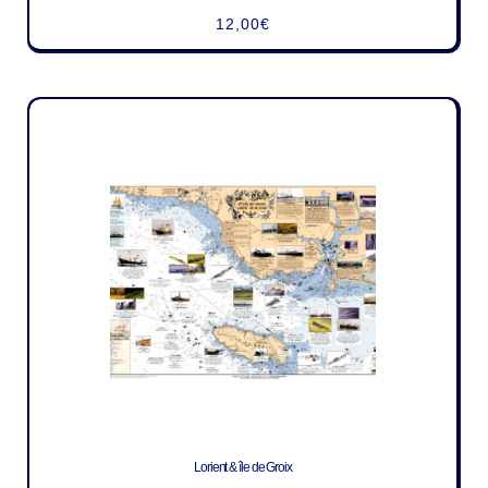
12,00
€
Lorient & île de Groix