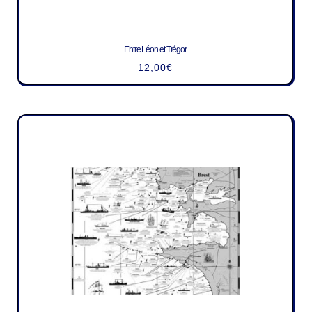
Entre Léon et Trégor
12,00
€