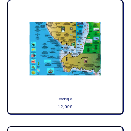
Martinique
12,00
€