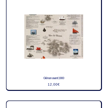
Glénan avant 1900
12,00
€