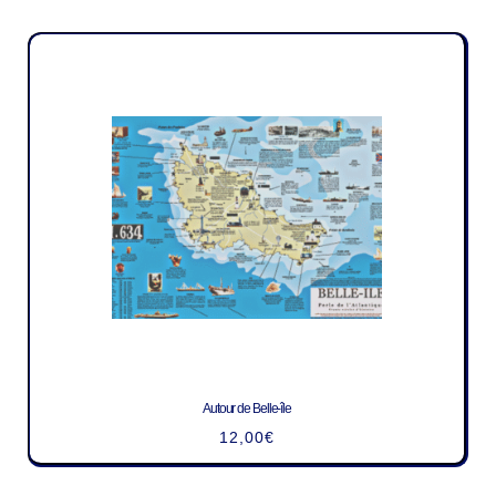
Autour de Belle-île
12,00
€