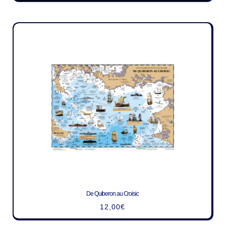
De Quiberon au Croisic
12,00
€