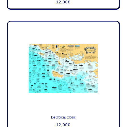
12,00
€
De Groix au Croisic
12,00
€