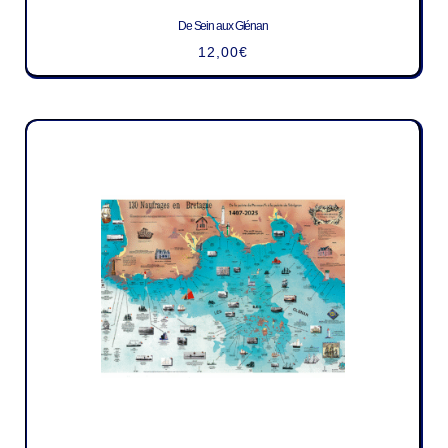
De Sein aux Glénan
12,00
€