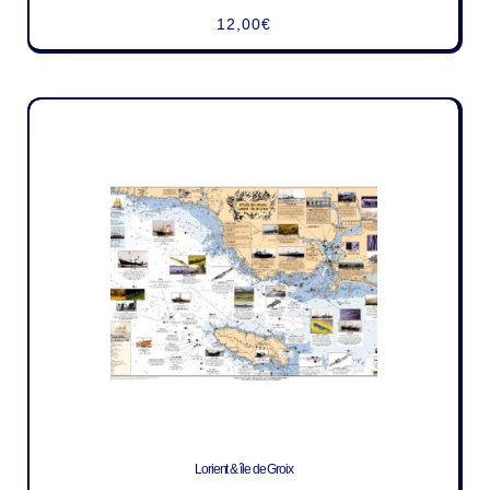
12,00
€
Lorient & île de Groix