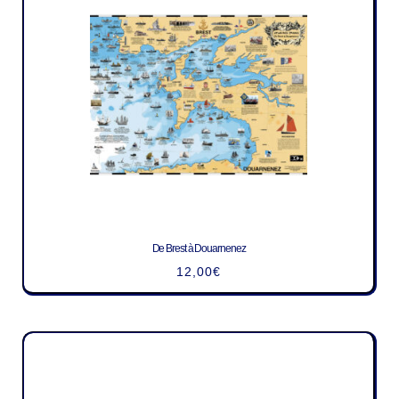
De Brest à Douarnenez
12,00
€