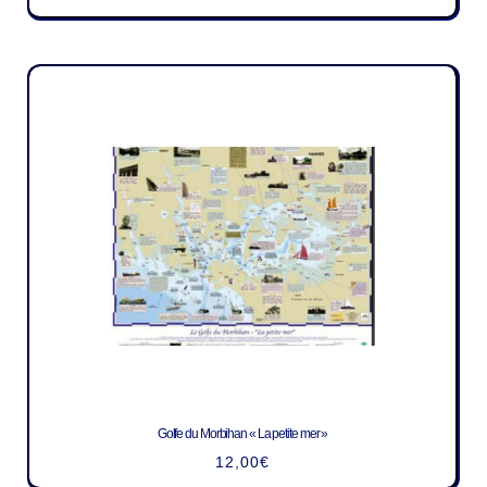
Golfe du Morbihan « La petite mer »
12,00
€