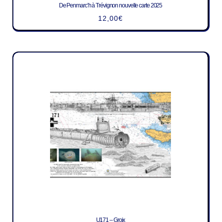
De Penmarc’h à Trévignon nouvelle carte 2025
12,00
€
U171 – Groix