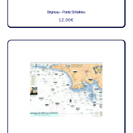
Brigneau – Pointe St Mathieu
12,00
€