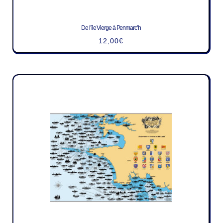
De l’île Vierge à Penmarc’h
12,00
€