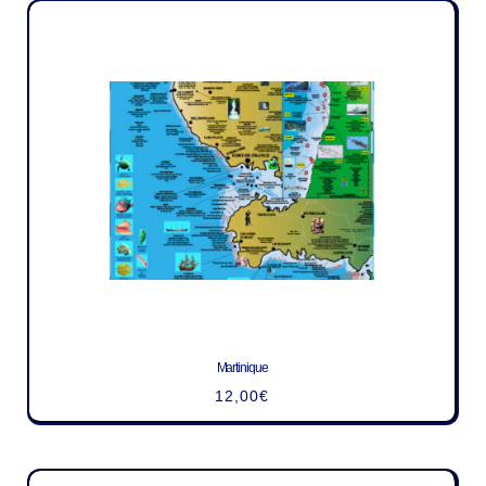
Martinique
12,00
€