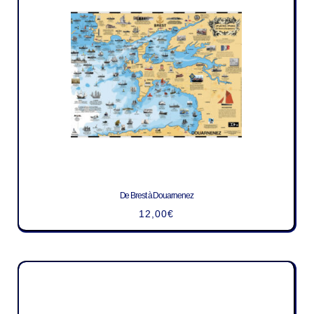
De Brest à Douarnenez
12,00
€