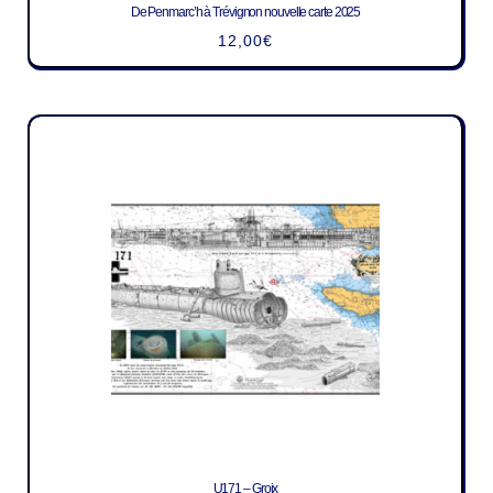
De Penmarc’h à Trévignon nouvelle carte 2025
12,00
€
U171 – Groix