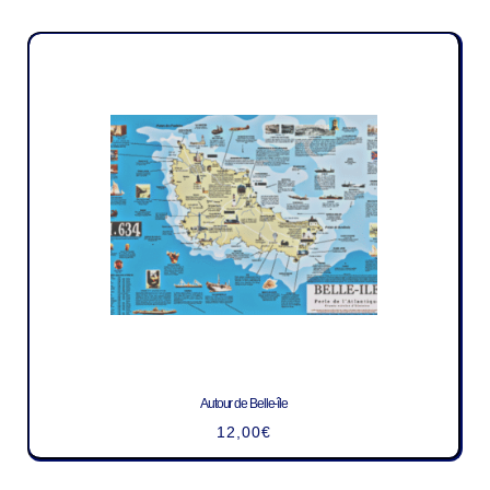
Autour de Belle-île
12,00
€