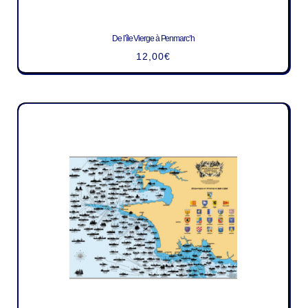
De l’île Vierge à Penmarc’h
12,00
€