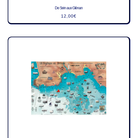
De Sein aux Glénan
12,00
€