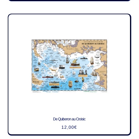
De Quiberon au Croisic
12,00
€