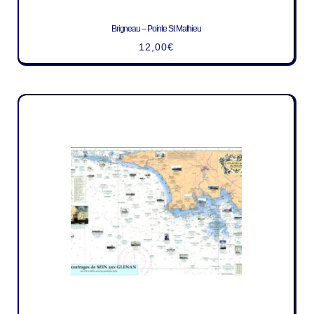
Brigneau – Pointe St Mathieu
12,00
€