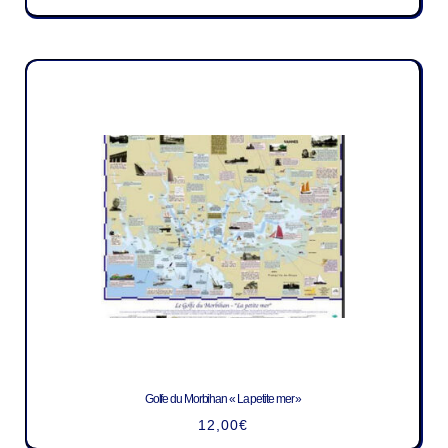
Golfe du Morbihan « La petite mer »
12,00
€