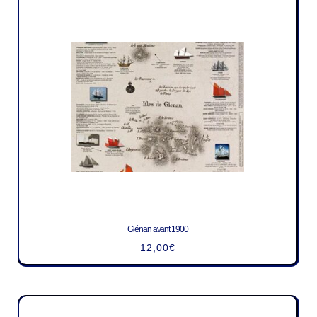
Glénan avant 1900
12,00
€