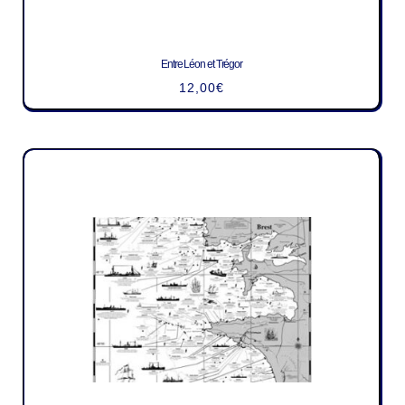
Entre Léon et Trégor
12,00
€