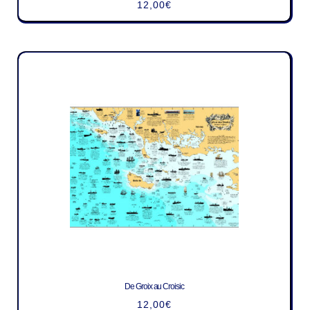
12,00
€
De Groix au Croisic
12,00
€