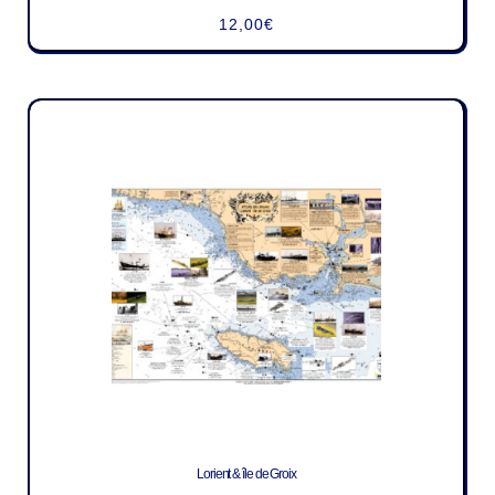
12,00
€
Lorient & île de Groix