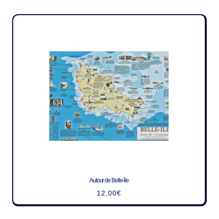
Autour de Belle-île
12,00
€