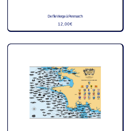
De l’île Vierge à Penmarc’h
12,00
€