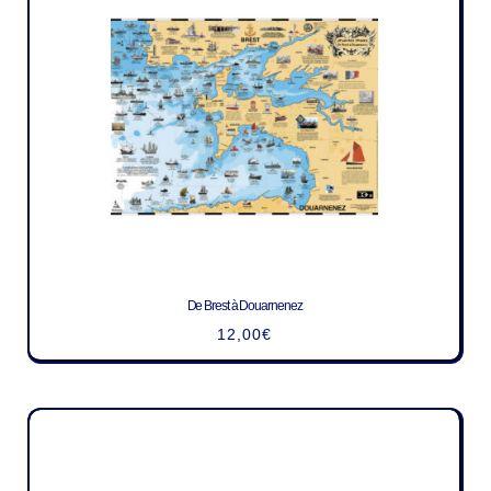
De Brest à Douarnenez
12,00
€