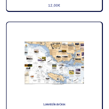
12,00
€
Lorient & île de Groix