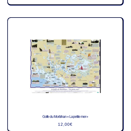
Golfe du Morbihan « La petite mer »
12,00
€