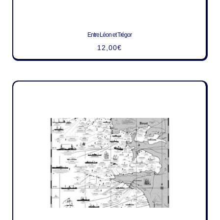
Entre Léon et Trégor
12,00
€