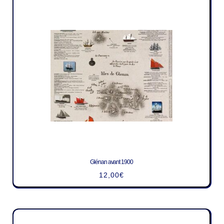
Glénan avant 1900
12,00
€