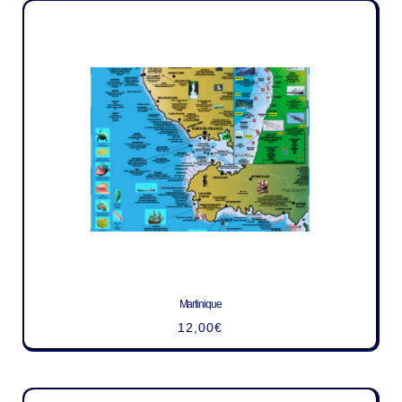
Martinique
12,00
€