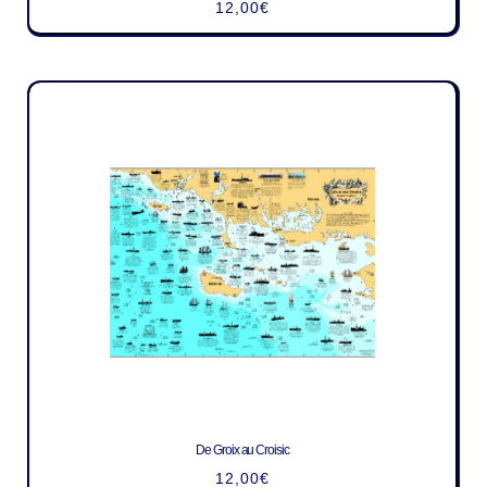
12,00
€
De Groix au Croisic
12,00
€