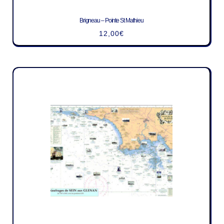
Brigneau – Pointe St Mathieu
12,00
€