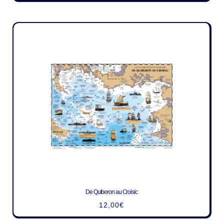
De Quiberon au Croisic
12,00
€