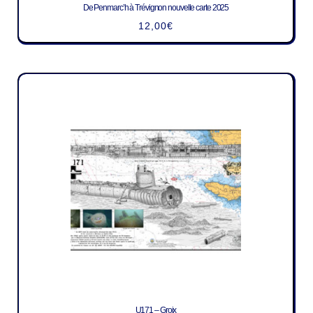
De Penmarc’h à Trévignon nouvelle carte 2025
12,00
€
U171 – Groix