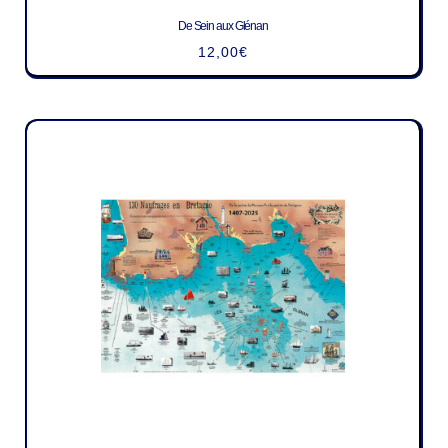
De Sein aux Glénan
12,00
€