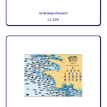
De l’île Vierge à Penmarc’h
12,00
€