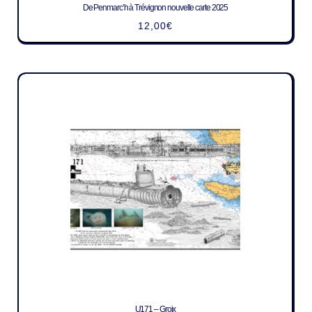
De Penmarc’h à Trévignon nouvelle carte 2025
12,00
€
U171 – Groix