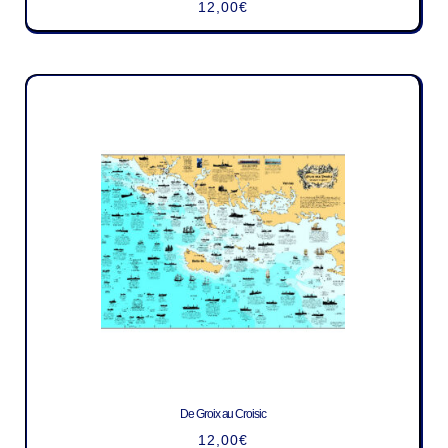
12,00
€
De Groix au Croisic
12,00
€