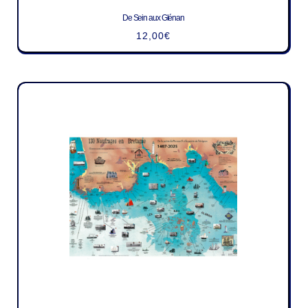
De Sein aux Glénan
12,00
€