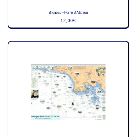
Brigneau – Pointe St Mathieu
12,00
€