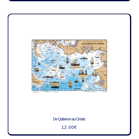
De Quiberon au Croisic
12,00
€