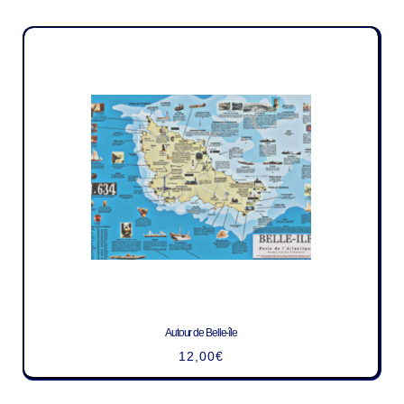
Autour de Belle-île
12,00
€