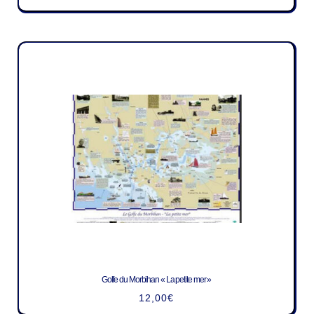
Golfe du Morbihan « La petite mer »
12,00
€