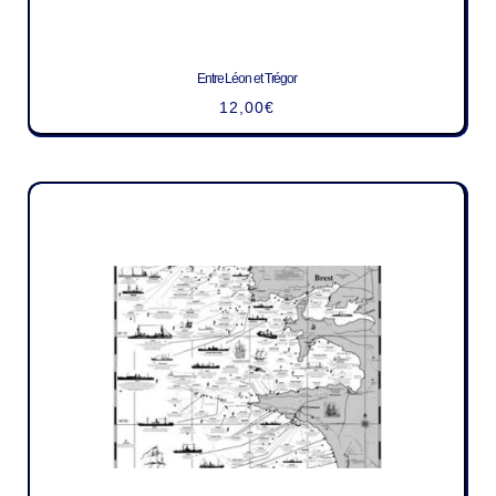
Entre Léon et Trégor
12,00
€