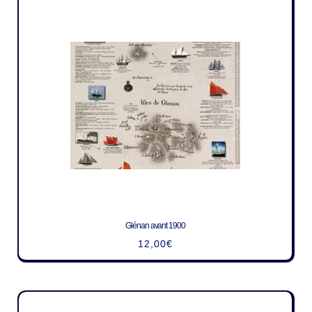
Glénan avant 1900
12,00
€