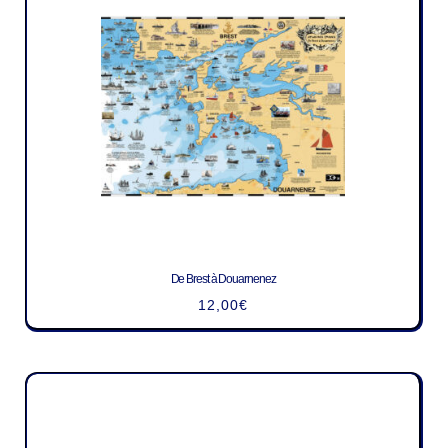
De Brest à Douarnenez
12,00
€