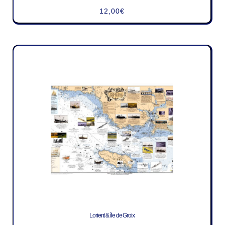
12,00
€
Lorient & île de Groix