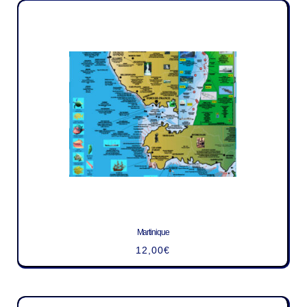
Martinique
12,00
€