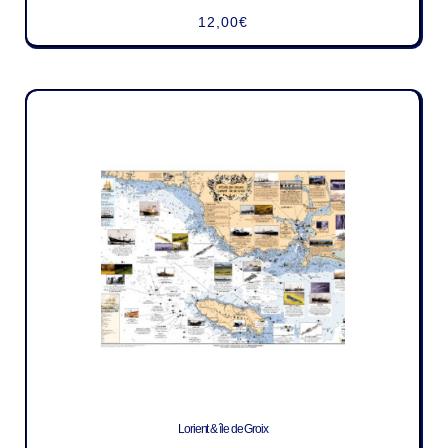
12,00
€
Lorient & île de Groix