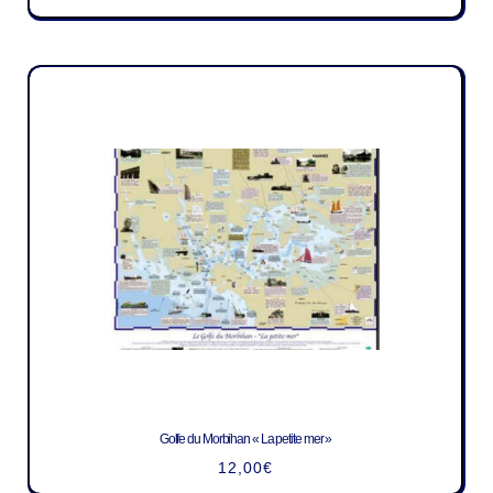
Golfe du Morbihan « La petite mer »
12,00
€