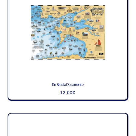
De Brest à Douarnenez
12,00
€