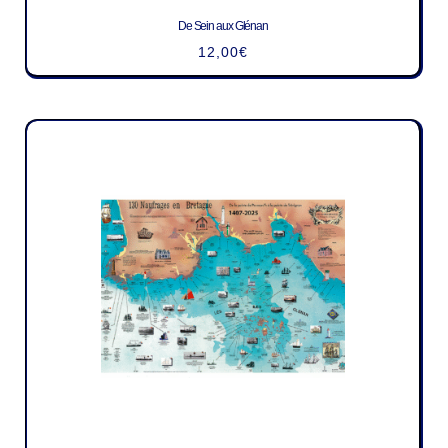
De Sein aux Glénan
12,00
€