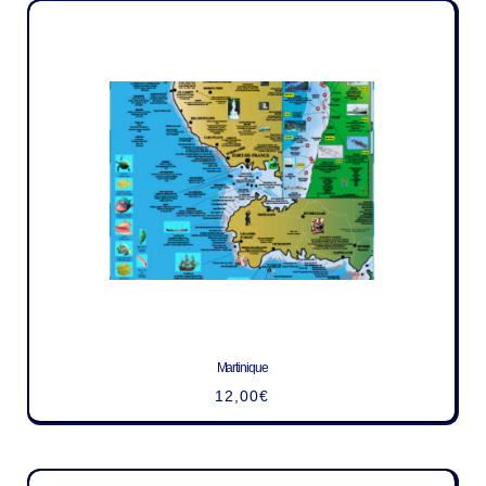
Martinique
12,00
€