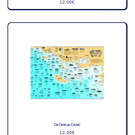
12,00
€
De Groix au Croisic
12,00
€