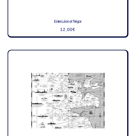
Entre Léon et Trégor
12,00
€