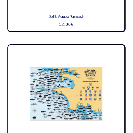
De l’île Vierge à Penmarc’h
12,00
€