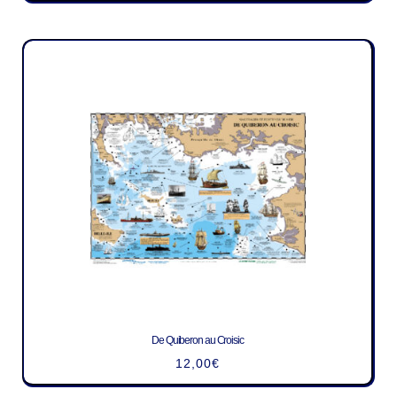
De Quiberon au Croisic
12,00
€