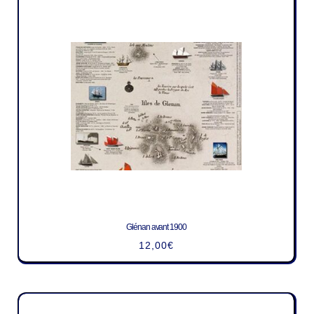
Glénan avant 1900
12,00
€