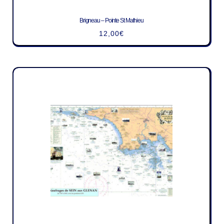
Brigneau – Pointe St Mathieu
12,00
€