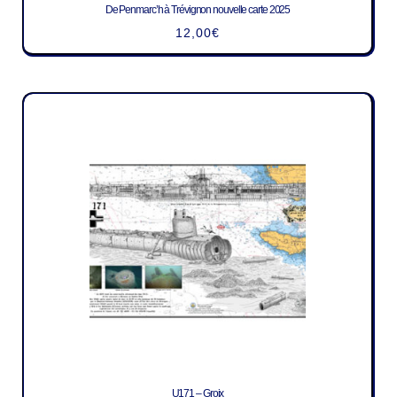
De Penmarc’h à Trévignon nouvelle carte 2025
12,00
€
U171 – Groix