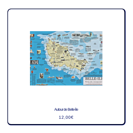
Autour de Belle-île
12,00
€