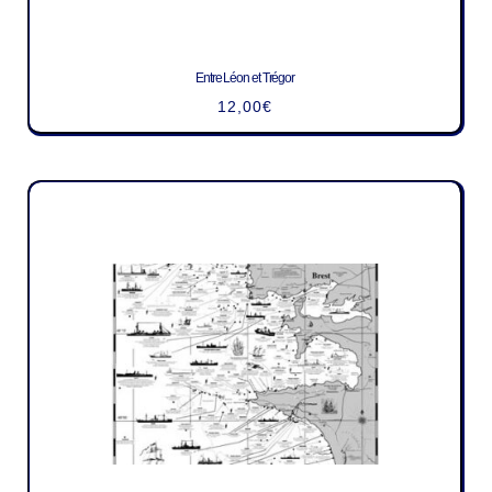
Entre Léon et Trégor
12,00
€