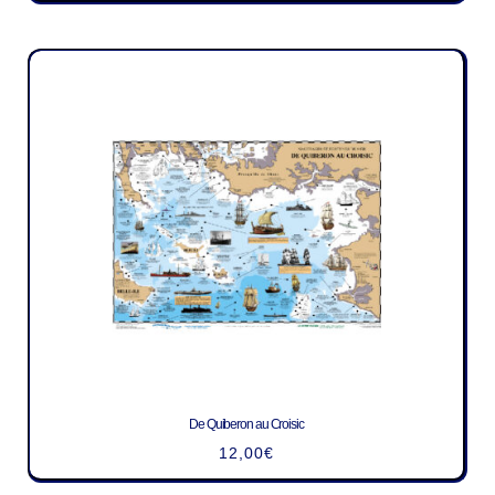
De Quiberon au Croisic
12,00
€