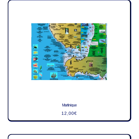
Martinique
12,00
€