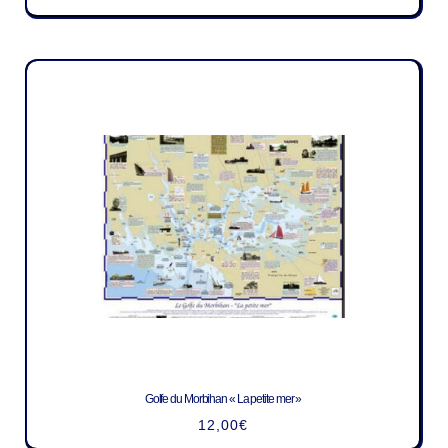
Golfe du Morbihan « La petite mer »
12,00
€