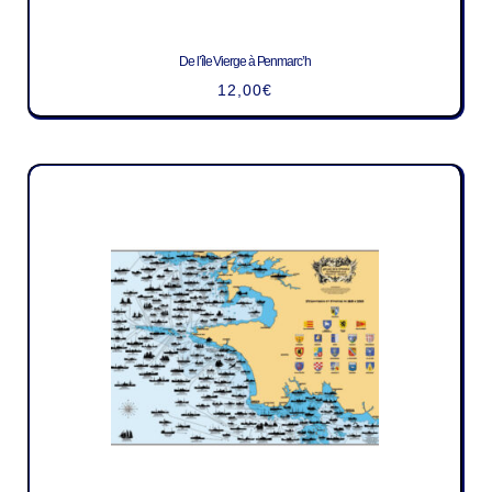
De l’île Vierge à Penmarc’h
12,00
€