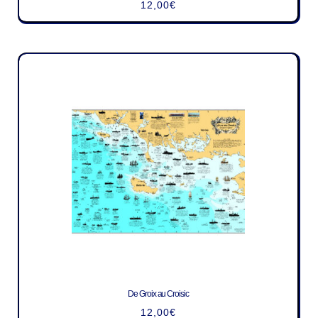
12,00
€
De Groix au Croisic
12,00
€