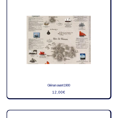
Glénan avant 1900
12,00
€