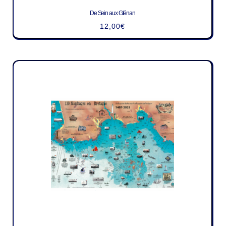
De Sein aux Glénan
12,00
€