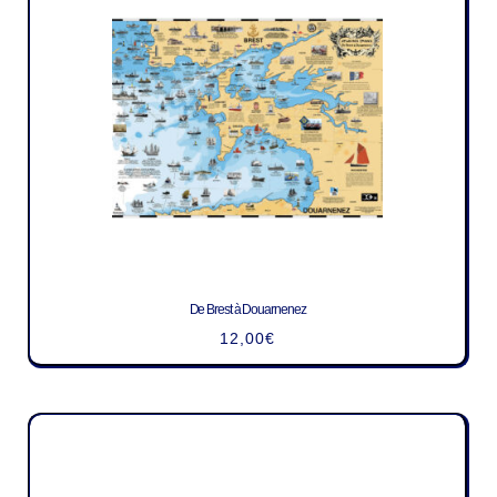
De Brest à Douarnenez
12,00
€