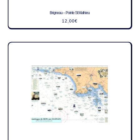
Brigneau – Pointe St Mathieu
12,00
€