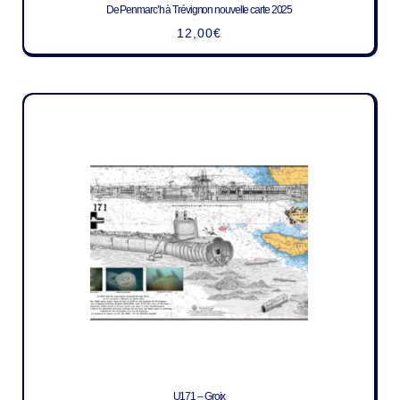
De Penmarc’h à Trévignon nouvelle carte 2025
12,00
€
U171 – Groix