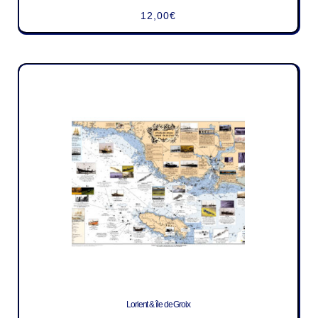
12,00
€
Lorient & île de Groix