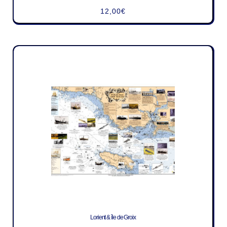
12,00
€
Lorient & île de Groix