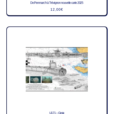
De Penmarc’h à Trévignon nouvelle carte 2025
12,00
€
U171 – Groix