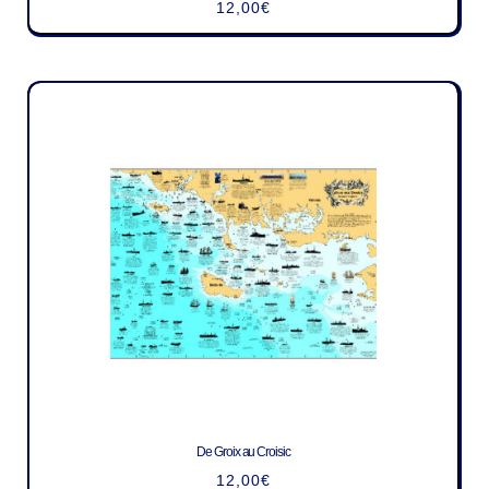
12,00
€
De Groix au Croisic
12,00
€