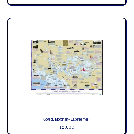
Golfe du Morbihan « La petite mer »
12,00
€