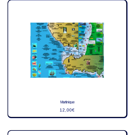
Martinique
12,00
€