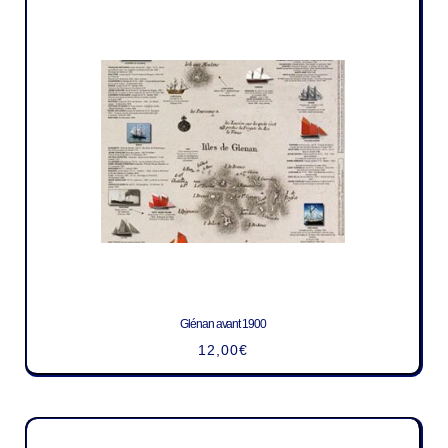
Glénan avant 1900
12,00
€