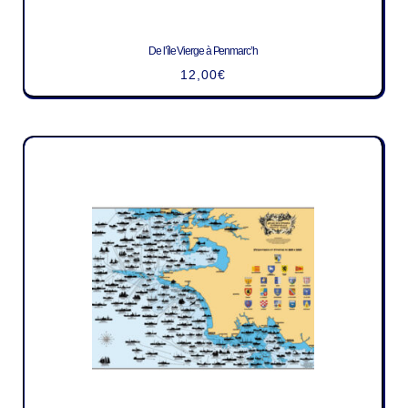
De l’île Vierge à Penmarc’h
12,00
€