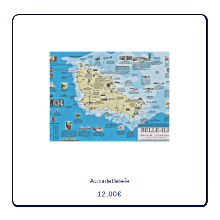
Autour de Belle-île
12,00
€