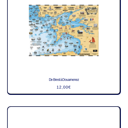
De Brest à Douarnenez
12,00
€