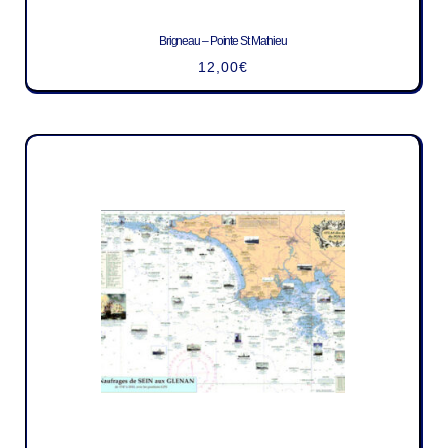
Brigneau – Pointe St Mathieu
12,00
€