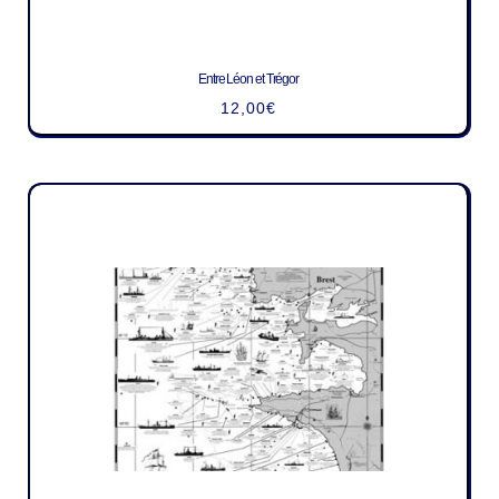
Entre Léon et Trégor
12,00
€