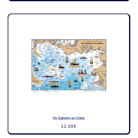
De Quiberon au Croisic
12,00
€