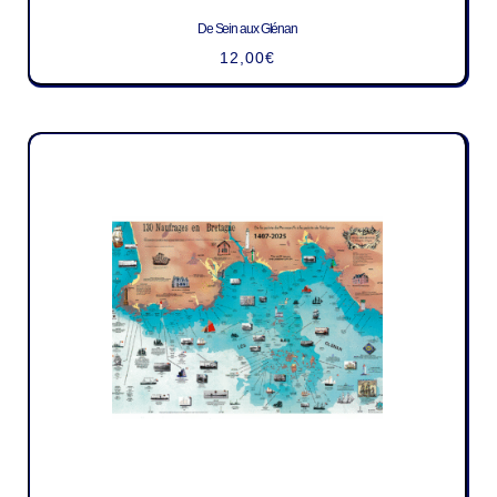
De Sein aux Glénan
12,00
€