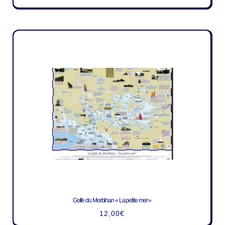
Golfe du Morbihan « La petite mer »
12,00
€