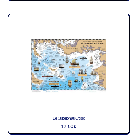
De Quiberon au Croisic
12,00
€