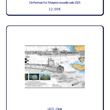
De Penmarc’h à Trévignon nouvelle carte 2025
12,00
€
U171 – Groix