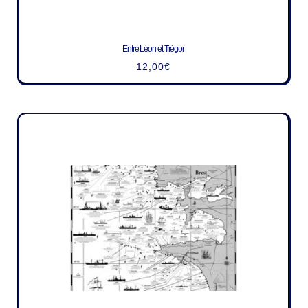
Entre Léon et Trégor
12,00
€