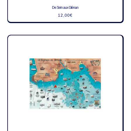
De Sein aux Glénan
12,00
€