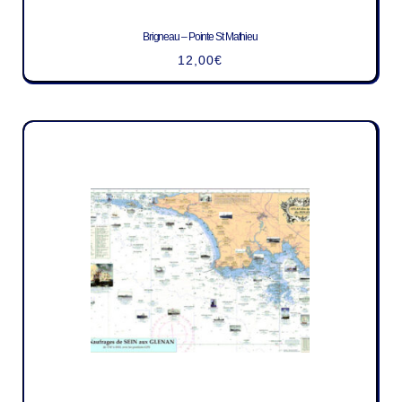
Brigneau – Pointe St Mathieu
12,00
€