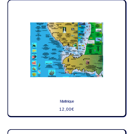
Martinique
12,00
€