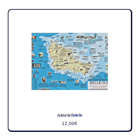
Autour de Belle-île
12,00
€