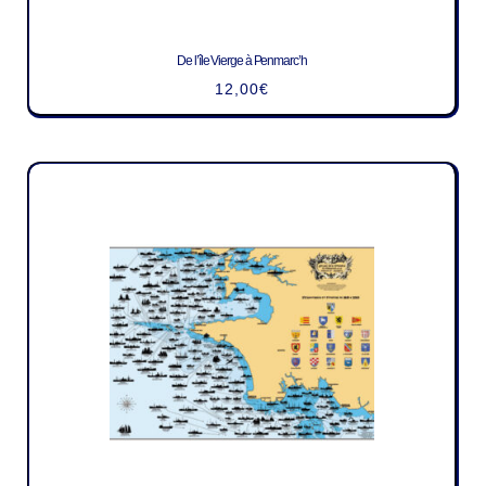
De l’île Vierge à Penmarc’h
12,00
€