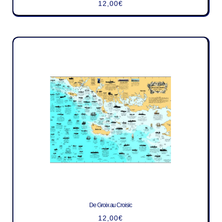
12,00
€
De Groix au Croisic
12,00
€