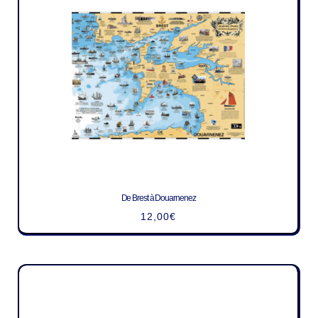
De Brest à Douarnenez
12,00
€