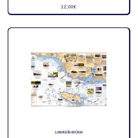
12,00
€
Lorient & île de Groix