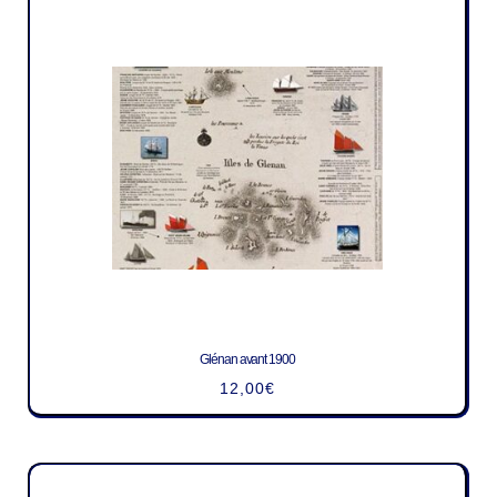
Glénan avant 1900
12,00
€