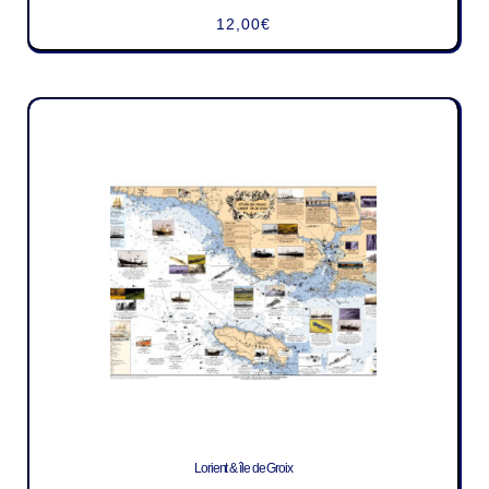
12,00
€
Lorient & île de Groix