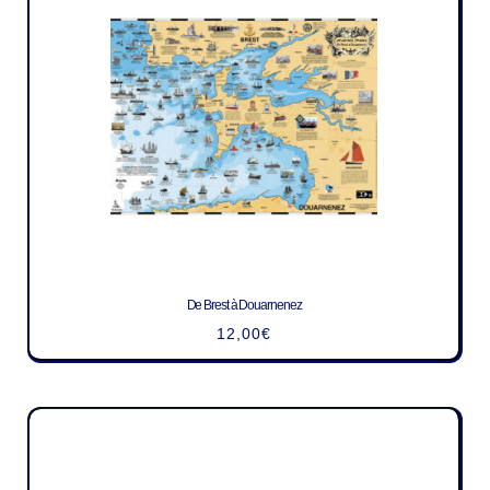
De Brest à Douarnenez
12,00
€