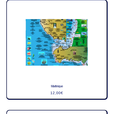
Martinique
12,00
€