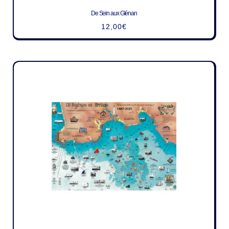
De Sein aux Glénan
12,00
€