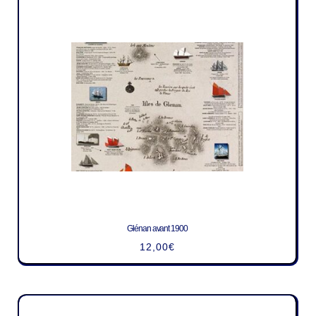
Glénan avant 1900
12,00
€