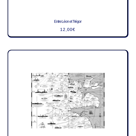
Entre Léon et Trégor
12,00
€