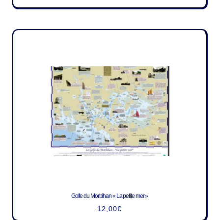
Golfe du Morbihan « La petite mer »
12,00
€