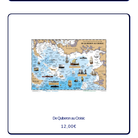
De Quiberon au Croisic
12,00
€