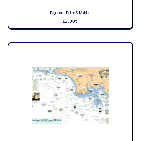
Brigneau – Pointe St Mathieu
12,00
€