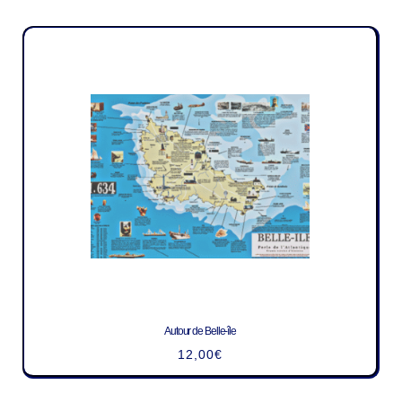
Autour de Belle-île
12,00
€