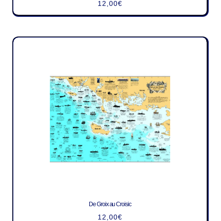
12,00
€
De Groix au Croisic
12,00
€