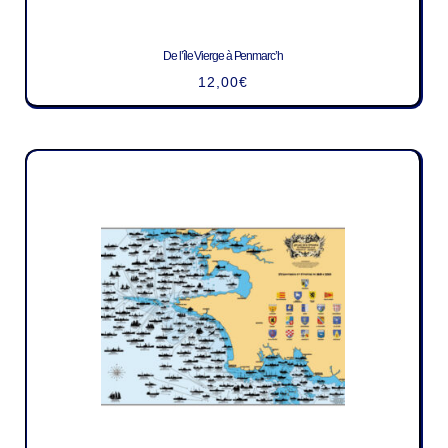
De l’île Vierge à Penmarc’h
12,00
€