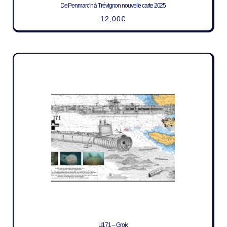
De Penmarc’h à Trévignon nouvelle carte 2025
12,00
€
U171 – Groix