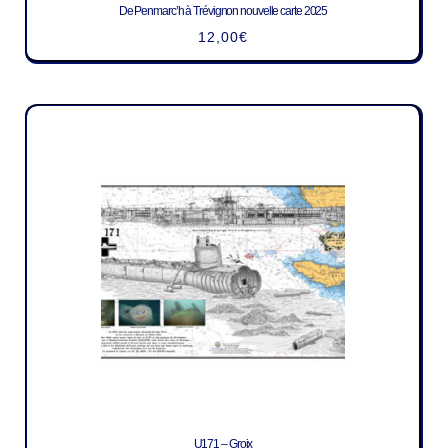
De Penmarc’h à Trévignon nouvelle carte 2025
12,00
€
U171 – Groix