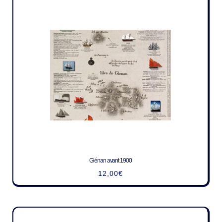
Glénan avant 1900
12,00
€