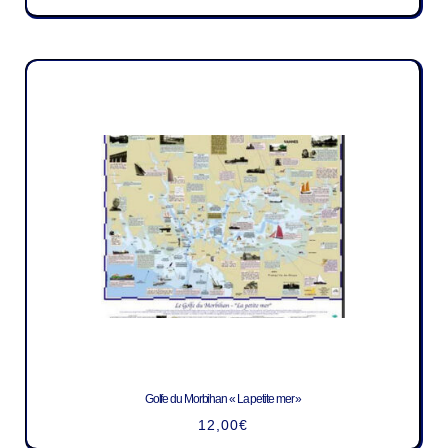
Golfe du Morbihan « La petite mer »
12,00
€