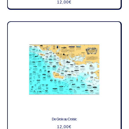
12,00
€
De Groix au Croisic
12,00
€