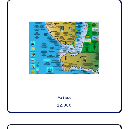
Martinique
12,00
€