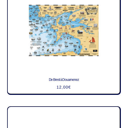
De Brest à Douarnenez
12,00
€