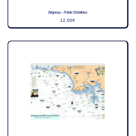
Brigneau – Pointe St Mathieu
12,00
€