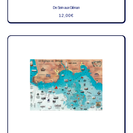
De Sein aux Glénan
12,00
€