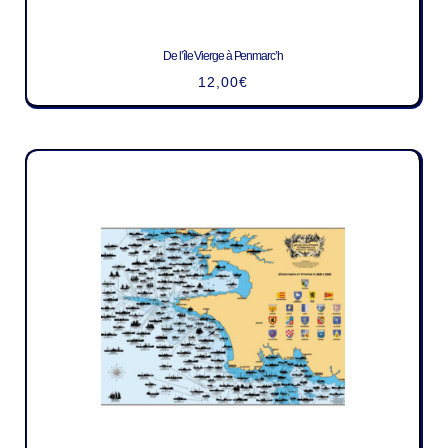
De l’île Vierge à Penmarc’h
12,00
€