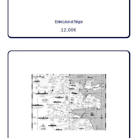
Entre Léon et Trégor
12,00
€