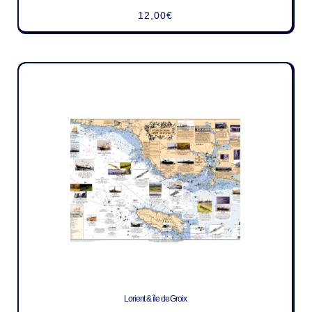
12,00
€
Lorient & île de Groix