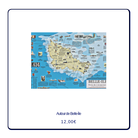
Autour de Belle-île
12,00
€