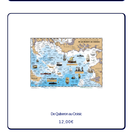
De Quiberon au Croisic
12,00
€