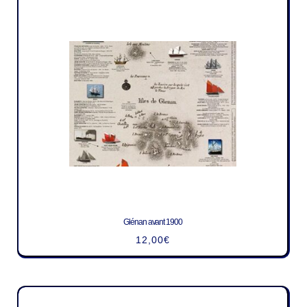
Glénan avant 1900
12,00
€