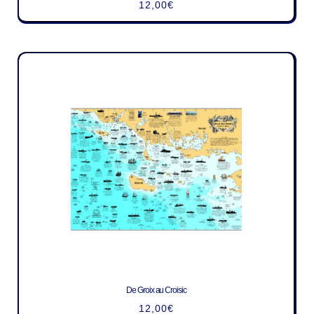
12,00
€
De Groix au Croisic
12,00
€