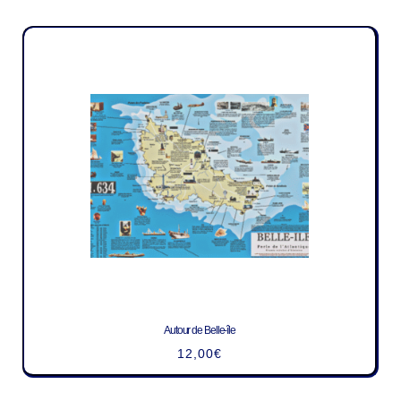
Autour de Belle-île
12,00
€