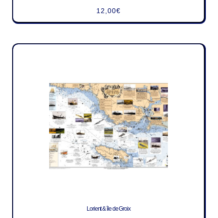
12,00
€
Lorient & île de Groix