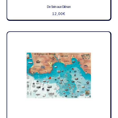
De Sein aux Glénan
12,00
€