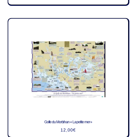
Golfe du Morbihan « La petite mer »
12,00
€