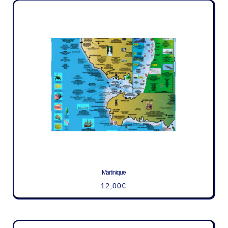
Martinique
12,00
€