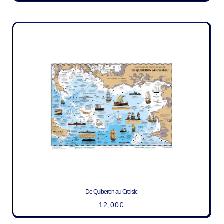
De Quiberon au Croisic
12,00
€