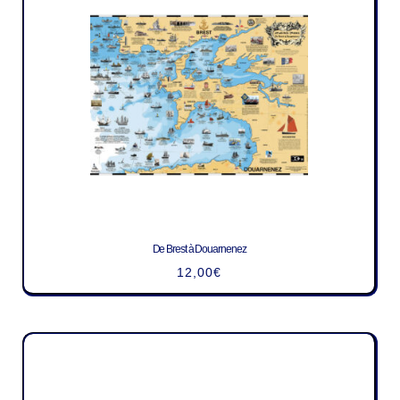
De Brest à Douarnenez
12,00
€