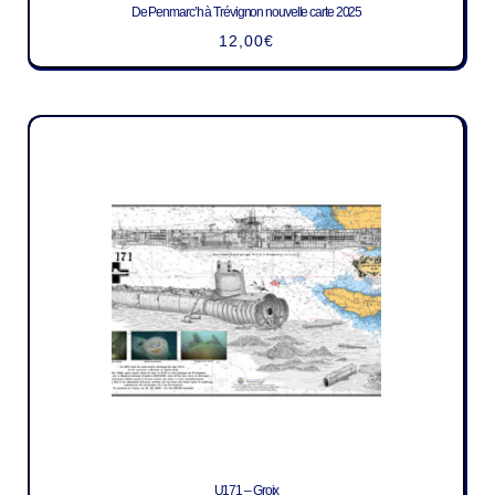
De Penmarc’h à Trévignon nouvelle carte 2025
12,00
€
U171 – Groix