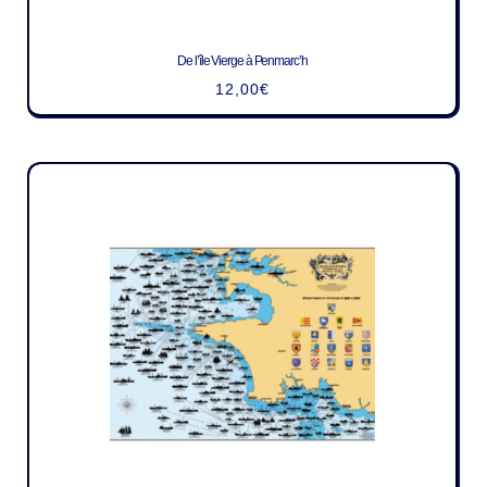
De l’île Vierge à Penmarc’h
12,00
€