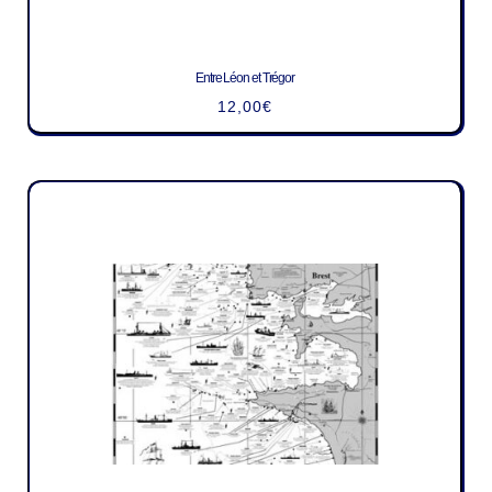
Entre Léon et Trégor
12,00
€