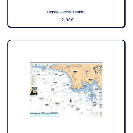
Brigneau – Pointe St Mathieu
12,00
€