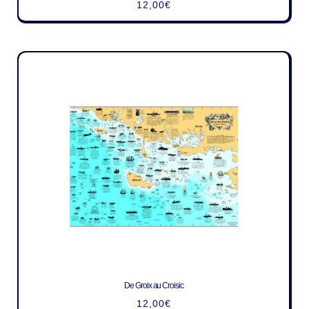
12,00
€
De Groix au Croisic
12,00
€