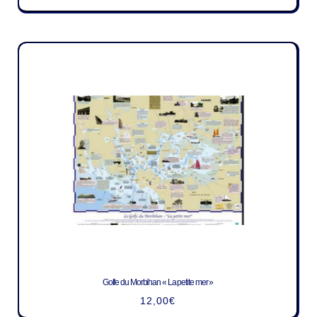
Golfe du Morbihan « La petite mer »
12,00
€