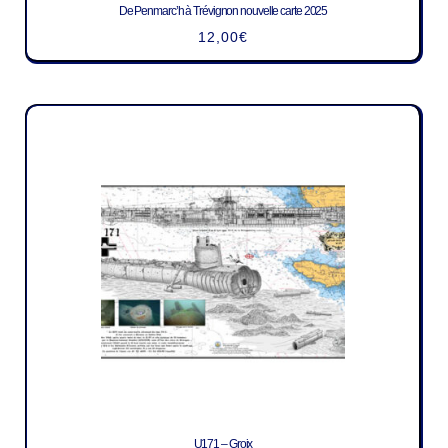
De Penmarc’h à Trévignon nouvelle carte 2025
12,00
€
U171 – Groix