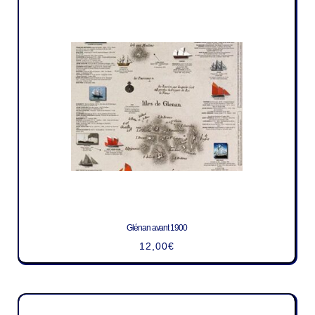
Glénan avant 1900
12,00
€