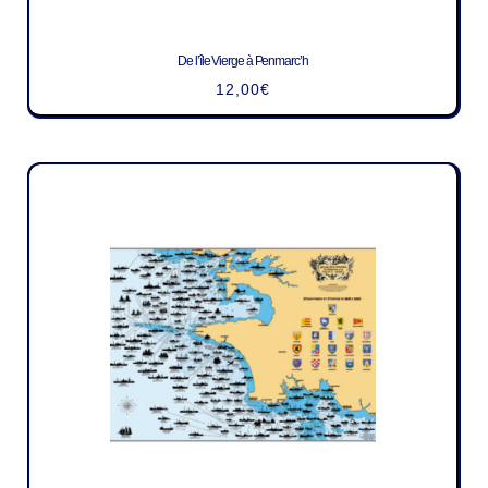
De l’île Vierge à Penmarc’h
12,00
€