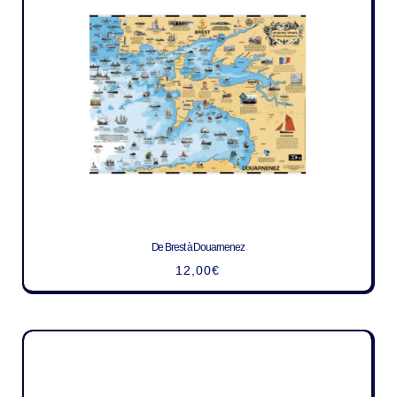
De Brest à Douarnenez
12,00
€