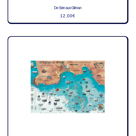
De Sein aux Glénan
12,00
€