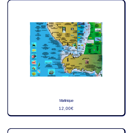
Martinique
12,00
€