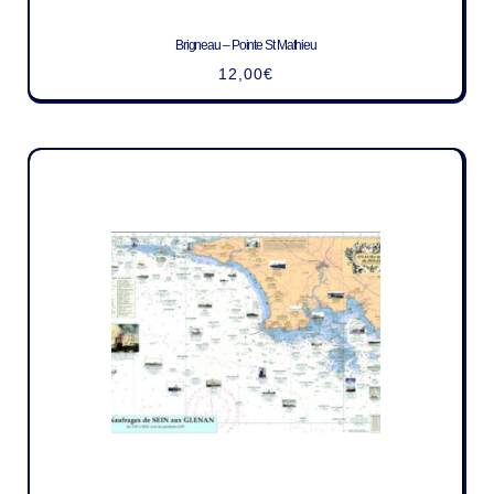
Brigneau – Pointe St Mathieu
12,00
€