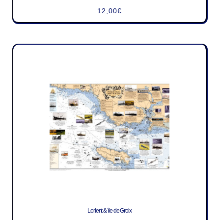
12,00
€
Lorient & île de Groix