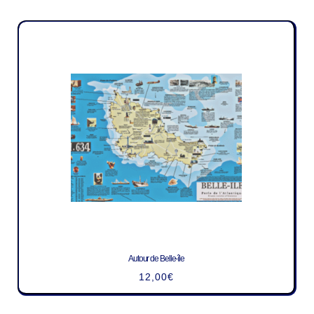
Autour de Belle-île
12,00
€