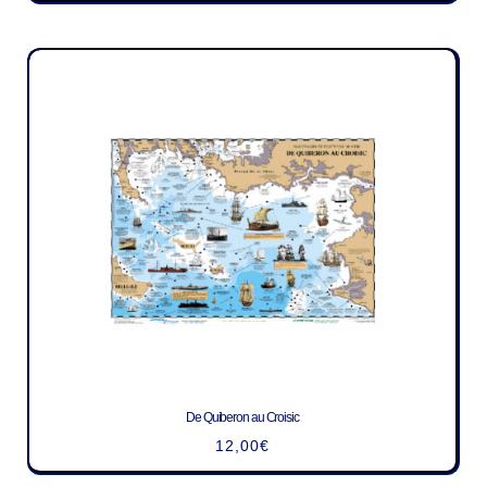
De Quiberon au Croisic
12,00
€