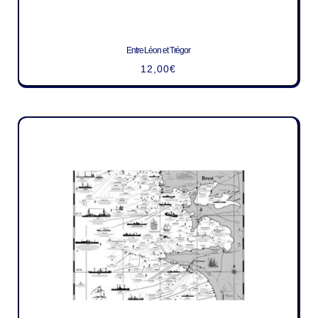
Entre Léon et Trégor
12,00
€