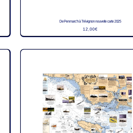
De Penmarc’h à Trévignon nouvelle carte 2025
12,00
€