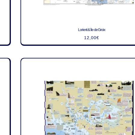
Lorient & île de Groix
12,00
€