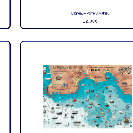
Brigneau – Pointe St Mathieu
12,00
€