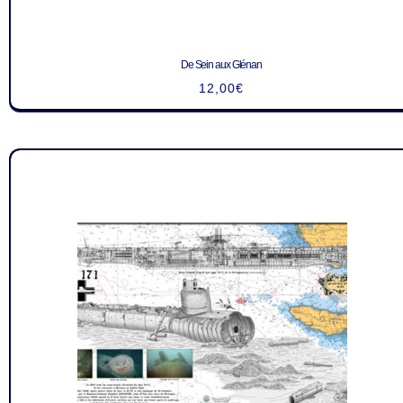
De Sein aux Glénan
12,00
€