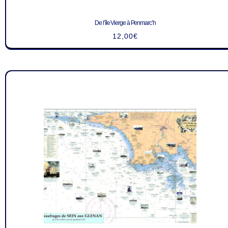
De l’île Vierge à Penmarc’h
12,00
€