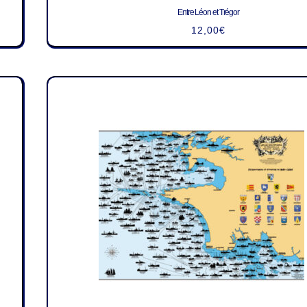
Entre Léon et Trégor
12,00
€