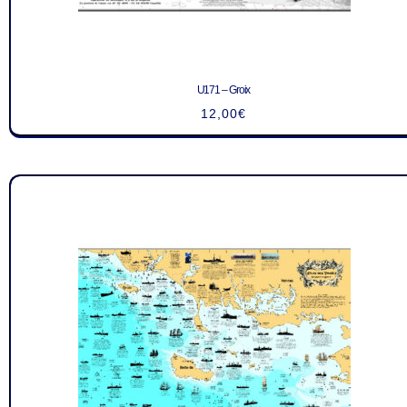
U171 – Groix
12,00
€