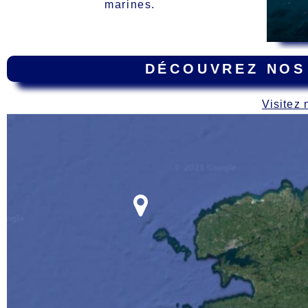
marines.
DÉCOUVREZ NOS
Visitez 
Carte
des épaves dur