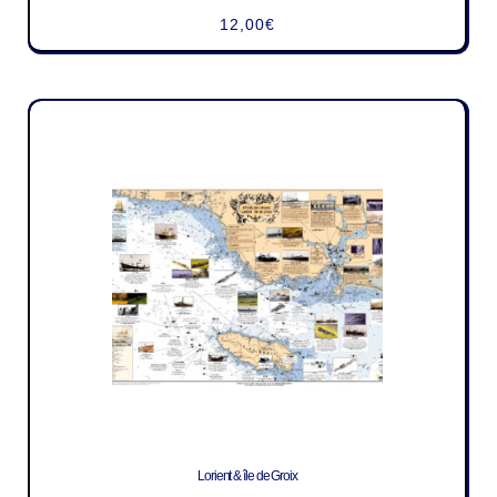
12,00
€
Lorient & île de Groix