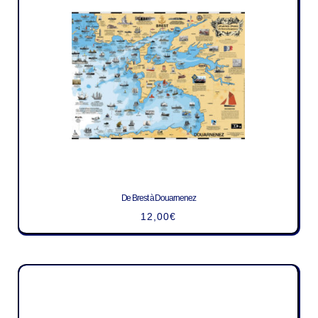
De Brest à Douarnenez
12,00
€