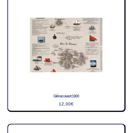
Glénan avant 1900
12,00
€