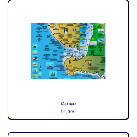
Martinique
12,00
€