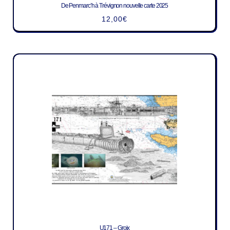
De Penmarc’h à Trévignon nouvelle carte 2025
12,00
€
U171 – Groix