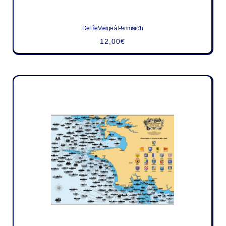
De l’île Vierge à Penmarc’h
12,00
€