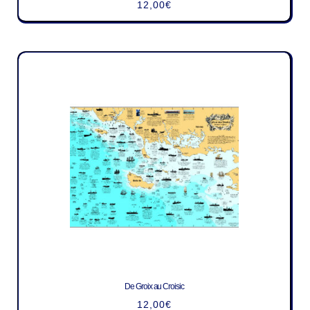
12,00
€
De Groix au Croisic
12,00
€