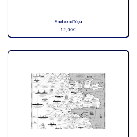
Entre Léon et Trégor
12,00
€