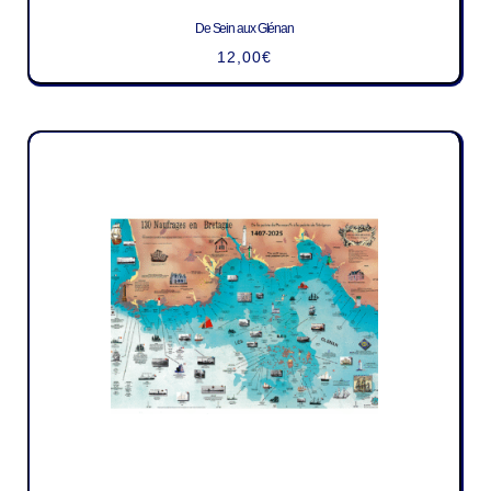
De Sein aux Glénan
12,00
€