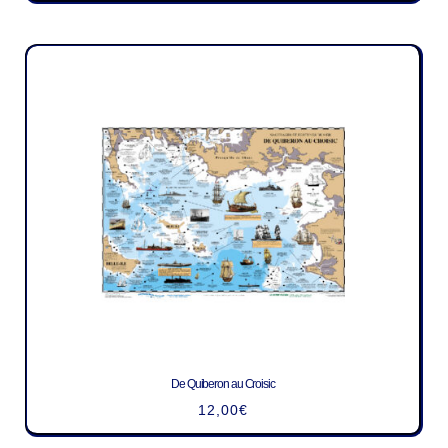
De Quiberon au Croisic
12,00
€