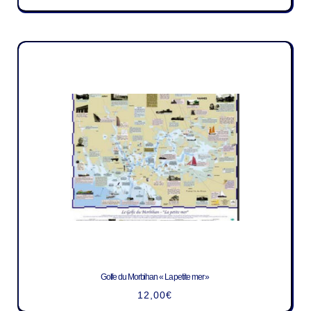
Golfe du Morbihan « La petite mer »
12,00
€