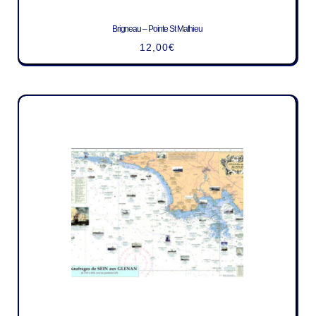
Brigneau – Pointe St Mathieu
12,00
€