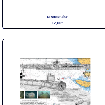
De Sein aux Glénan
12,00
€