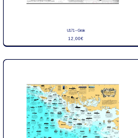
U171 – Groix
12,00
€