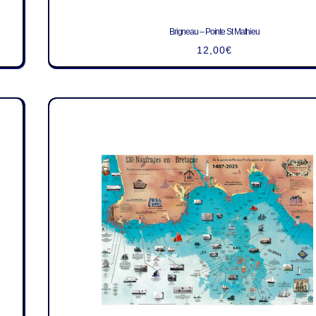
Brigneau – Pointe St Mathieu
12,00
€