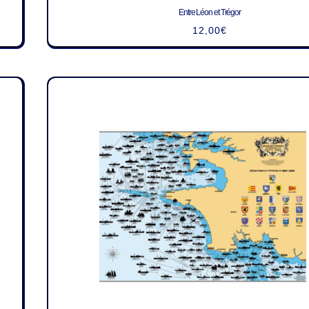
Entre Léon et Trégor
12,00
€