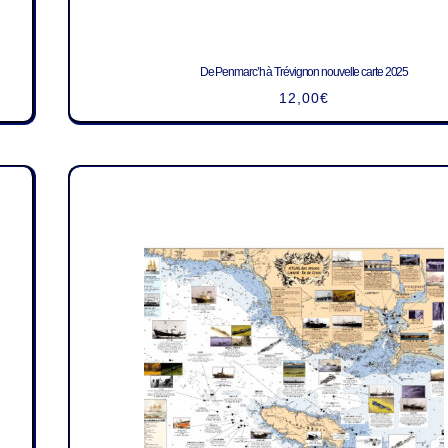
De Penmarc’h à Trévignon nouvelle carte 2025
12,00
€