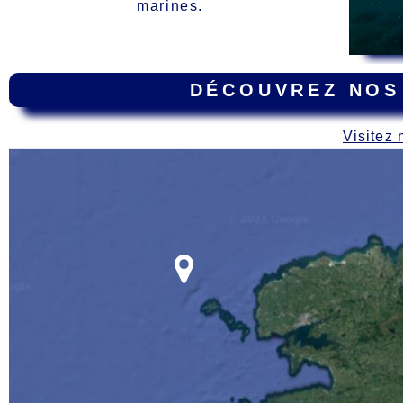
marines.
DÉCOUVREZ NOS
Visitez 
Carte
des épaves dur