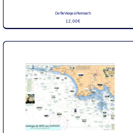
De l’île Vierge à Penmarc’h
12,00
€