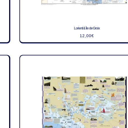
Lorient & île de Groix
12,00
€