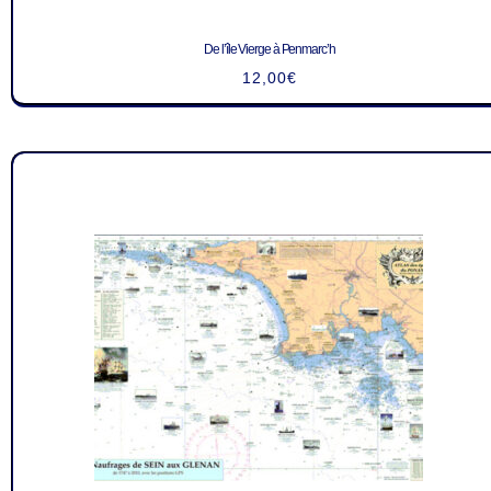
De l’île Vierge à Penmarc’h
12,00
€