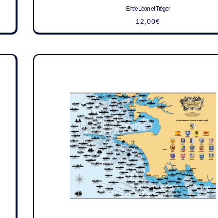
Entre Léon et Trégor
12,00
€