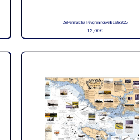
De Penmarc’h à Trévignon nouvelle carte 2025
12,00
€