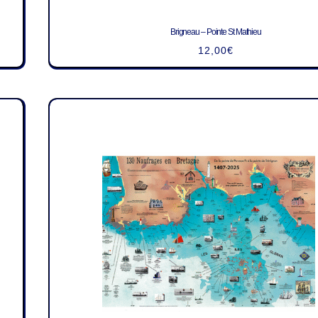
Brigneau – Pointe St Mathieu
12,00
€