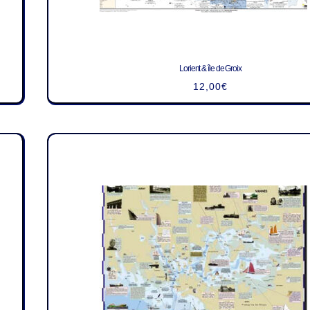
Lorient & île de Groix
12,00
€