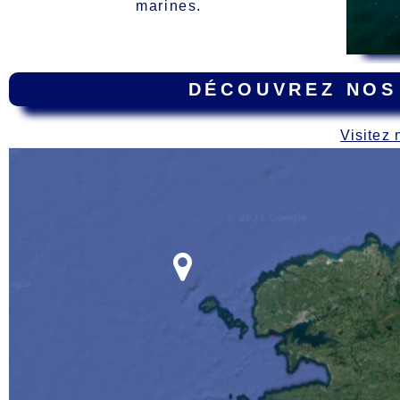
marines.
DÉCOUVREZ NOS
Visitez 
Carte
des épaves dur