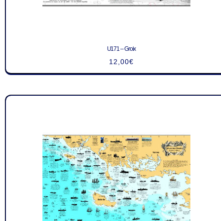
U171 – Groix
12,00
€