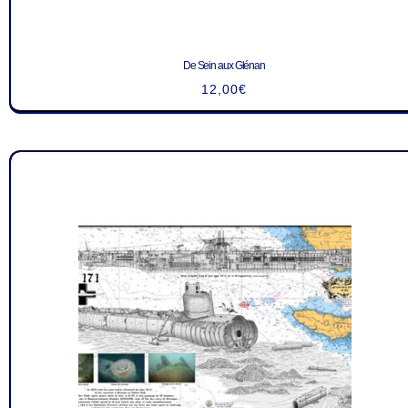
De Sein aux Glénan
12,00
€