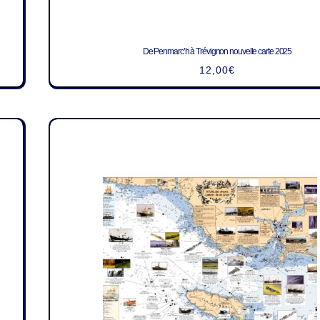
De Penmarc’h à Trévignon nouvelle carte 2025
12,00
€