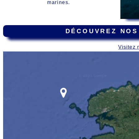
marines.
DÉCOUVREZ NOS
Visitez 
Carte
des épaves dur