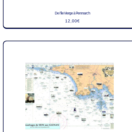
De l’île Vierge à Penmarc’h
12,00
€