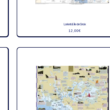
Lorient & île de Groix
12,00
€