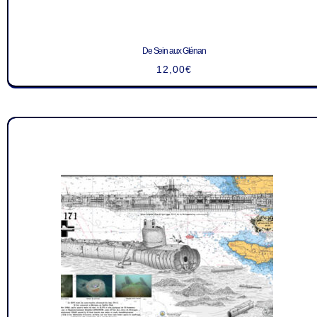
De Sein aux Glénan
12,00
€