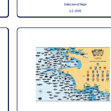
Entre Léon et Trégor
12,00
€