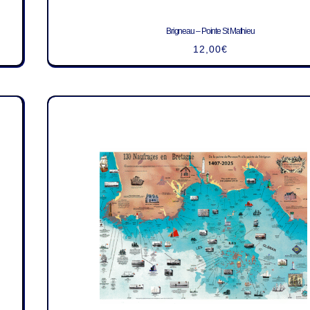
Brigneau – Pointe St Mathieu
12,00
€