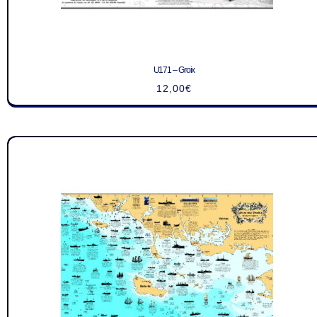
U171 – Groix
12,00
€