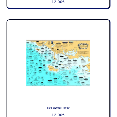
12,00
€
De Groix au Croisic
12,00
€