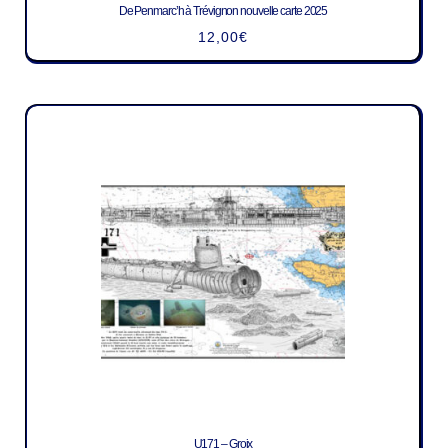
De Penmarc’h à Trévignon nouvelle carte 2025
12,00
€
U171 – Groix