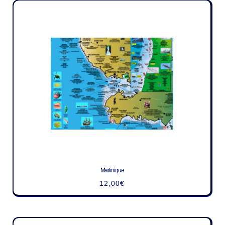
Martinique
12,00
€