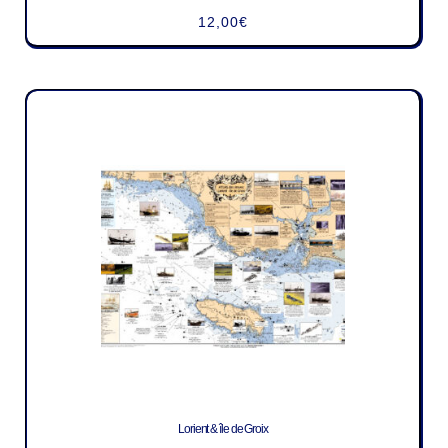
12,00
€
Lorient & île de Groix