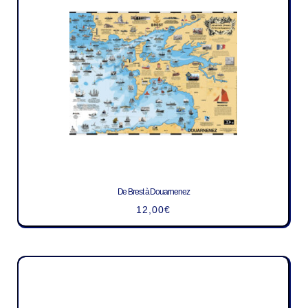
De Brest à Douarnenez
12,00
€