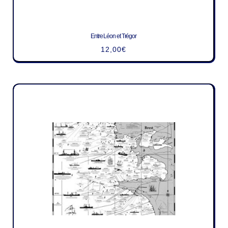
Entre Léon et Trégor
12,00
€