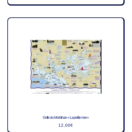
Golfe du Morbihan « La petite mer »
12,00
€