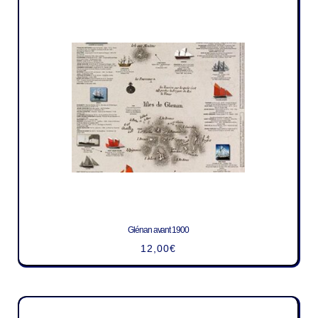
Glénan avant 1900
12,00
€