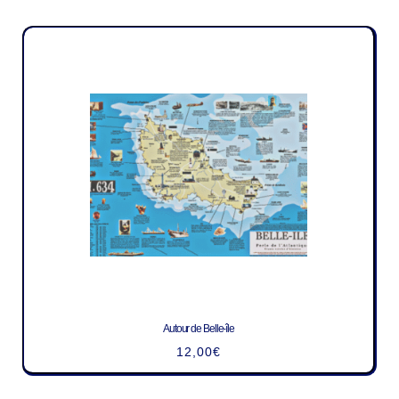
Autour de Belle-île
12,00
€