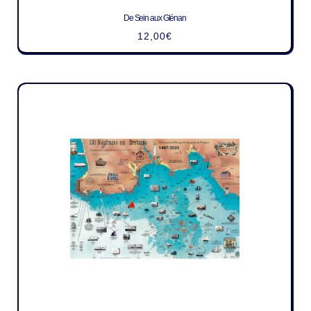
De Sein aux Glénan
12,00
€