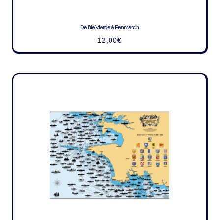
De l’île Vierge à Penmarc’h
12,00
€