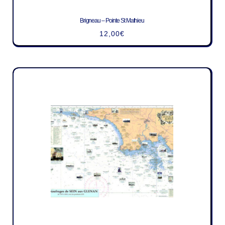
Brigneau – Pointe St Mathieu
12,00
€