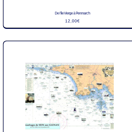
De l’île Vierge à Penmarc’h
12,00
€