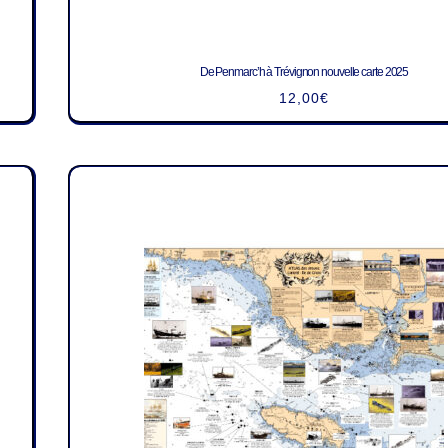
De Penmarc’h à Trévignon nouvelle carte 2025
12,00
€