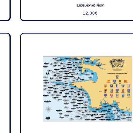
Entre Léon et Trégor
12,00
€