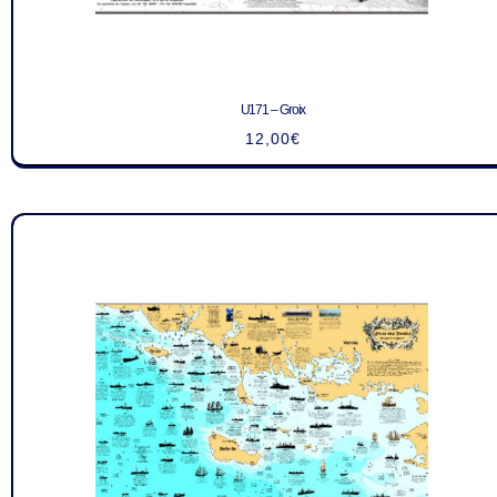
U171 – Groix
12,00
€