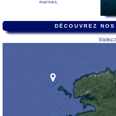
marines.
DÉCOUVREZ NOS
Visitez 
Carte
des épaves dur