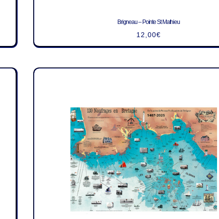
Brigneau – Pointe St Mathieu
12,00
€