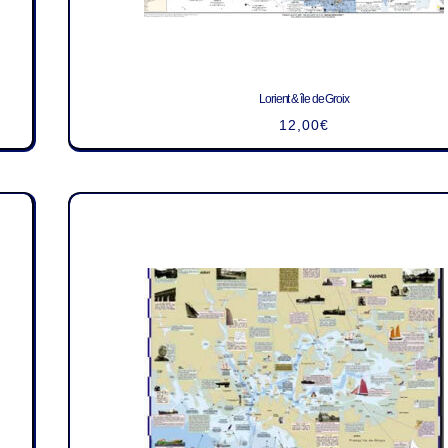
Lorient & île de Groix
12,00
€