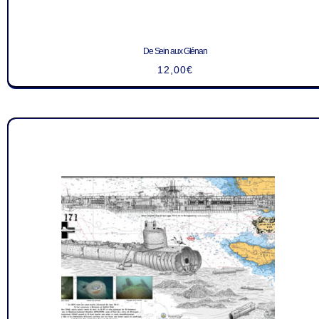
De Sein aux Glénan
12,00
€