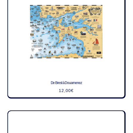
De Brest à Douarnenez
12,00
€