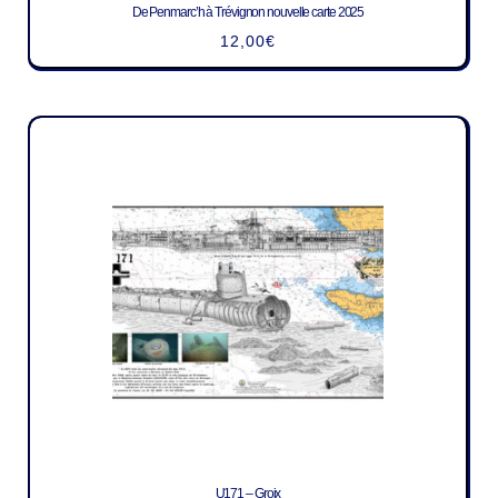
De Penmarc’h à Trévignon nouvelle carte 2025
12,00
€
U171 – Groix