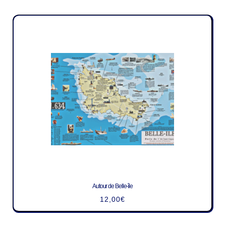
Autour de Belle-île
12,00
€