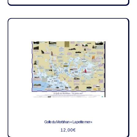
Golfe du Morbihan « La petite mer »
12,00
€