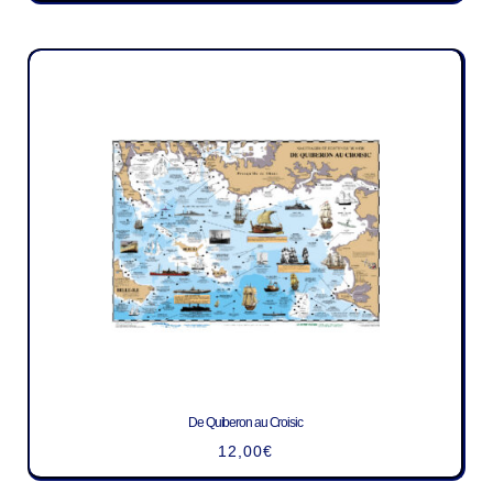
De Quiberon au Croisic
12,00
€