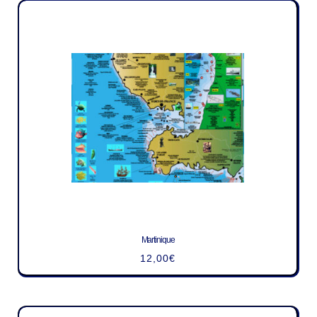
Martinique
12,00
€