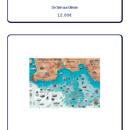
De Sein aux Glénan
12,00
€