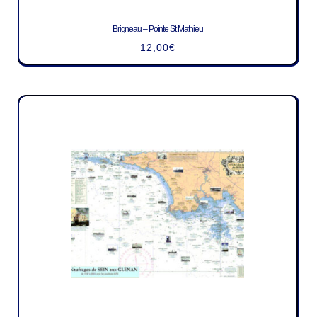
Brigneau – Pointe St Mathieu
12,00
€