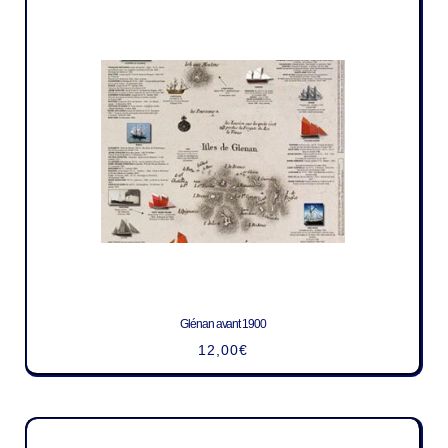
Glénan avant 1900
12,00
€