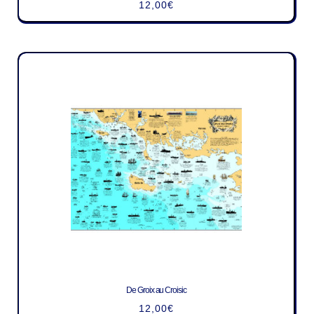
12,00
€
De Groix au Croisic
12,00
€