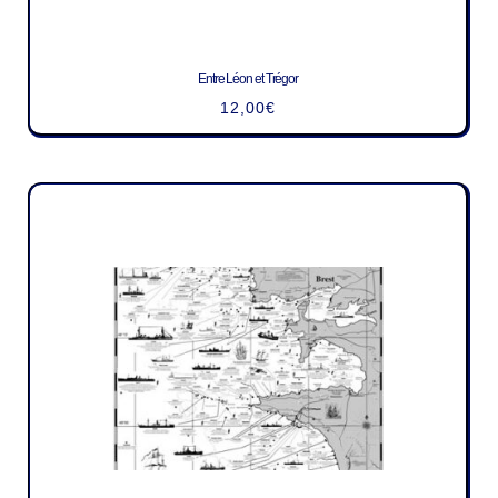
Entre Léon et Trégor
12,00
€