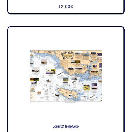
12,00
€
Lorient & île de Groix