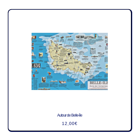
Autour de Belle-île
12,00
€