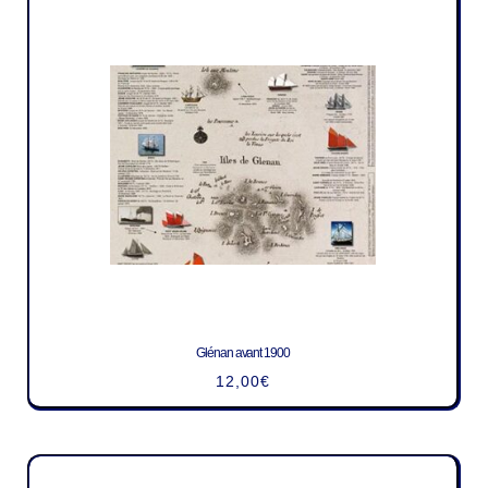
Glénan avant 1900
12,00
€