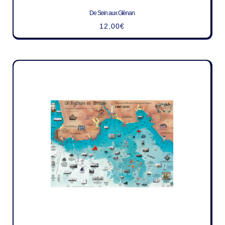
De Sein aux Glénan
12,00
€