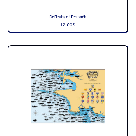
De l’île Vierge à Penmarc’h
12,00
€