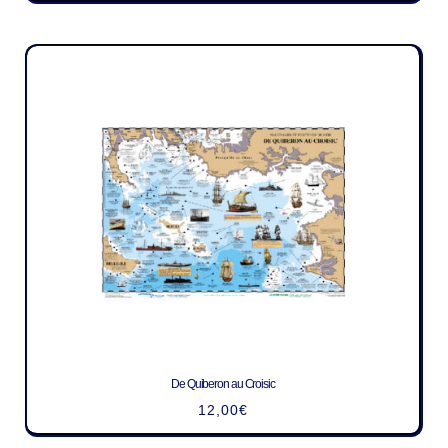
De Quiberon au Croisic
12,00
€