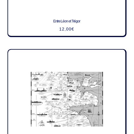
Entre Léon et Trégor
12,00
€