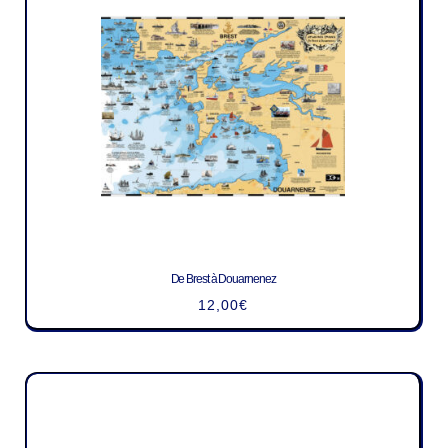
De Brest à Douarnenez
12,00
€