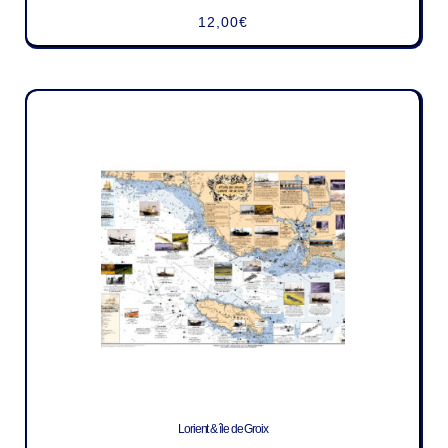
12,00
€
Lorient & île de Groix