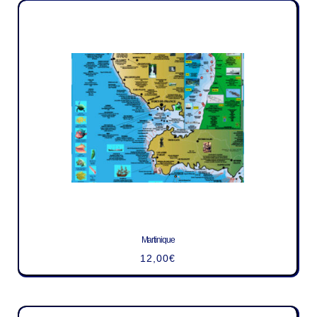
Martinique
12,00
€