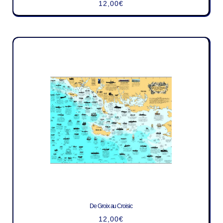
12,00
€
De Groix au Croisic
12,00
€