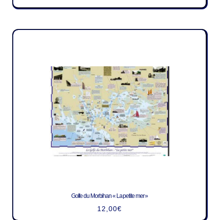
Golfe du Morbihan « La petite mer »
12,00
€