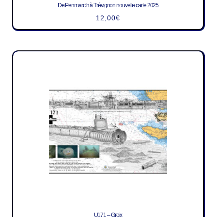
De Penmarc’h à Trévignon nouvelle carte 2025
12,00
€
U171 – Groix