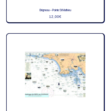
Brigneau – Pointe St Mathieu
12,00
€